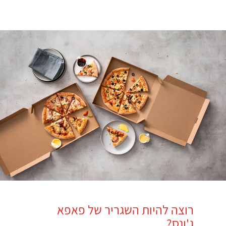
Ski
6699
t
*
mai
conten
רוצה להיות השגריר של פאפא
ג'ונס?