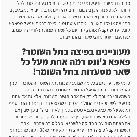
מהירים במיוחד, שיגיעו אליכם תוך 30 דקות מרגע ההזמנה לכל
היותר. לא משנה היכן בשכונה רחבת הידיים אתם גרים או נמצאים, בין
אם אתם בבית ובין אם אתם במשרד או בחוץ, ולא משנה מה מצב
התנועה או מזג האוויר – מהרגע שתזמינו פיצה ברמת אפעל מפאפא
ג'ונס ועד שתקבלו אותה, יחד עם כל שאר המנות הנלוות שהזמנתם
לא תעבור יותר מחצי שעה, בהתחייבות.
מעוניינים בפיצה בתל השומר?
פאפא ג'ונס רמה אחת מעל כל
שאר מסעדות בתל השומר!
כדאי שתדעו שגם בכל מה שנוגע לשכונת תל השומר הסמוכה – סניף
פאפא ג'ונס ברמת אפעל מתחייב לאותם התנאים בדיוק. זה
משמעותי במיוחד לא רק אם אתם תושבי השכונה, אלא גם אם אתם
מגיעים לשיבא – בית החולים המרכזי שנמצא בדיוק באזור הזה. סניף
תל אפעל של פאפא נמצא ממש בסמוך לאזור ביה"ח, כך שבין אם
חלילה אתם מאושפזים שם, בין אם הגעתם לבקר קרוב משפחה ובין
אם באתם הנה עבור בדיקה כלשהי או מכל סיבה אחרת – אתם
תשמחו לקבל פיצה חמה וטרייה, תוך לא יותר מ-30 דקות מרגע הזמן
אפילו לתוך בית החולים. זה פלוס עצום בעיקר בסופ"שים – אז פאפא