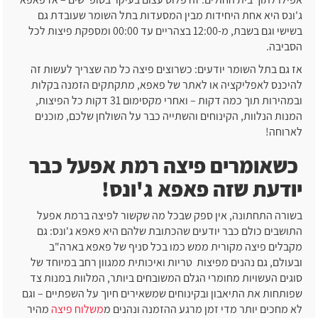
ג'ונס היא אחת היחידות מבין המסעדות בתל השומר שעובדת גם
בשישי וגם בשבת, מ-12:00 בצהריים עד 00:00 ומספקת פיצות לכל
הסביבה.
אז גם בתל השומר יודעים: כשרוצים פיצה כל מה שצריך לעשות זה
להיכנס לאפליקציה או לאתר של פאפא, מתקתקים הזמנה בקלות
ובמהירות תוך כמה דקות – ואחרי מקסימום 31 דקות כל הפיצות,
המנות הנלוות, הקינוחים והשתייה כבר על השולחן שלכם, מוכנים
לארוחה!
כשאומרים פיצה רמת אפעל כבר
יודעת שזה פאפא ג'ונס!
בשורה התחתונה, אין ספק שבכל מה שקשור לפיצה ברמת אפעל
התושבים כולם כבר יודעים שהכתובת שלהם היא פאפא ג'ונס: גם
מקבלים פיצה מקורית ממש כמו בכל סניף של פאפא בארה"ב
ובעולם, גם נהנים מפיצות טריות ואיכותית ממגוון רחב במיוחד של
סוגים העשויות מחומרי הגלם המשובחים ביותר, המלוות במנות צד
שפותחות את התיאבון ובקינוחים שמשאירים חיוך על השפתיים – וגם
לא מחכים יותר מדי זמן מרגע ההזמנה ונהנים מ
משלוח פיצה
מהיר