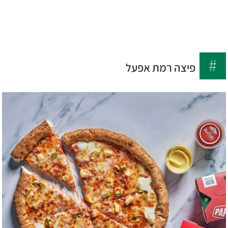
לג
6699
תוכן
*
מרכזי
פיצה רמת אפעל