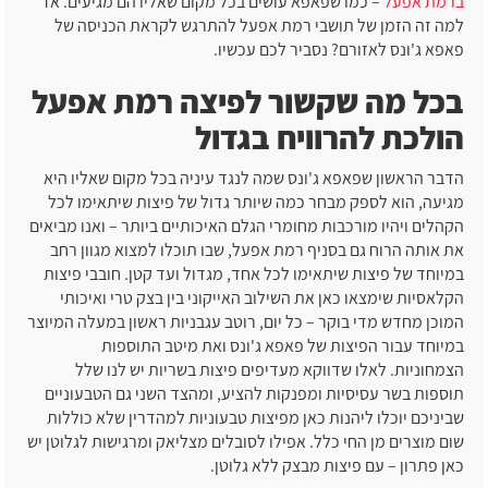
ברמת אפעל
– כמו שפאפא עושים בכל מקום שאליו הם מגיעים. אז
למה זה הזמן של תושבי רמת אפעל להתרגש לקראת הכניסה של
פאפא ג'ונס לאזורם? נסביר לכם עכשיו.
בכל מה שקשור לפיצה רמת אפעל
הולכת להרוויח בגדול
הדבר הראשון שפאפא ג'ונס שמה לנגד עיניה בכל מקום שאליו היא
מגיעה, הוא לספק מבחר כמה שיותר גדול של פיצות שיתאימו לכל
הקהלים ויהיו מורכבות מחומרי הגלם האיכותיים ביותר – ואנו מביאים
את אותה הרוח גם בסניף רמת אפעל, שבו תוכלו למצוא מגוון רחב
במיוחד של פיצות שיתאימו לכל אחד, מגדול ועד קטן. חובבי פיצות
הקלאסיות שימצאו כאן את השילוב האייקוני בין בצק טרי ואיכותי
המוכן מחדש מדי בוקר – כל יום, רוטב עגבניות ראשון במעלה המיוצר
במיוחד עבור הפיצות של פאפא ג'ונס ואת מיטב התוספות
הצמחוניות. לאלו שדווקא מעדיפים פיצות בשריות יש לנו שלל
תוספות בשר עסיסיות ומפנקות להציע, ומהצד השני גם הטבעוניים
שביניכם יוכלו ליהנות כאן מפיצות טבעוניות למהדרין שלא כוללות
שום מוצרים מן החי כלל. אפילו לסובלים מצליאק ומרגישות לגלוטן יש
כאן פתרון – עם פיצות מבצק ללא גלוטן.