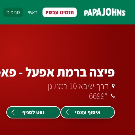
לג
תוכן
הזמינו עכשיו
ראשי
סניפים
מרכזי
פיצה ברמת אפעל - פאפ
דרך שיבא 10 רמת גן
*6699
איסוף עצמי
נווט לסניף