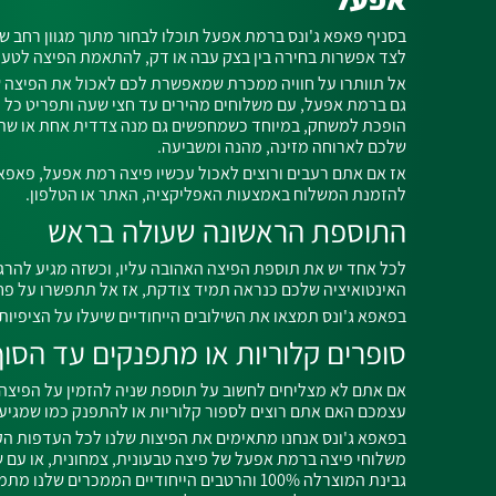
בסניף פאפא ג'ונס ברמת אפעל תוכלו לבחור מתוך מגוון רחב ש
לצד אפשרות בחירה בין בצק עבה או דק, להתאמת הפיצה לטע
אל תוותרו על חוויה ממכרת שמאפשרת לכם לאכול את הפיצה ש
גם ברמת אפעל, עם משלוחים מהירים עד חצי שעה ותפריט כל 
הופכת למשחק, במיוחד כשמחפשים גם מנה צדדית אחת או שת
שלכם לארוחה מזינה, מהנה ומשביעה.
אז אם אתם רעבים ורוצים לאכול עכשיו פיצה רמת אפעל, פאפא 
להזמנת המשלוח באמצעות האפליקציה, האתר או הטלפון.
התוספת הראשונה שעולה בראש
לכל אחד יש את תוספת הפיצה האהובה עליו, וכשזה מגיע להרגל
האינטואיציה שלכם כנראה תמיד צודקת, אז אל תתפשרו על פח
בפאפא ג'ונס תמצאו את השילובים הייחודיים שיעלו על הציפיות
סופרים קלוריות או מתפנקים עד הסוף
אם אתם לא מצליחים לחשוב על תוספת שניה להזמין על הפיצה
עצמכם האם אתם רוצים לספור קלוריות או להתפנק כמו שמגיע
בפאפא ג'ונס אנחנו מתאימים את הפיצות שלנו לכל העדפות הקול
משלוחי פיצה ברמת אפעל של פיצה טבעונית, צמחונית, או עם שש
גבינת המוצרלה 100% והרטבים הייחודיים הממכרים ש