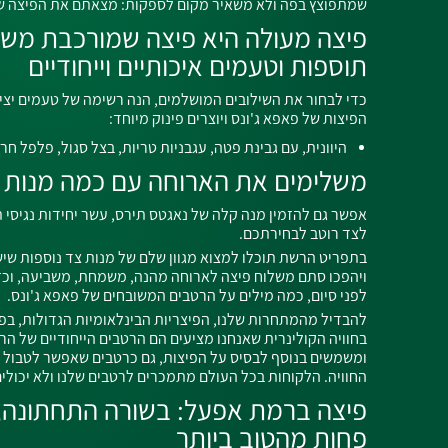
שמתפוצץ בפה ולא משאיר מקום לספקות: מצאתם את הפיצה 
פיצה מעולה היא פיצה שמורכבת משיל
תוספות וטעמים איכותיים וייחודיים
כדי לבחור את השילובים המושלמים, הנה רשימה של טעמים יצ
הפיצות של פאפא ג'ונס ויוצרים פינוק מיוחד:
היוונית, עם גבינת פטה, עגבניות טריות, בצל סגול, פלפל חרי
משלימים את הארוחה עם כמה מנות 
אפשר גם להזמין מנה קלה של נאגטס תירס, עשר יחידות נגיסי ת
לצד רוטב לבחירתכם.
בתפריט הרשת תוכלו למצוא מגוון שלם של מנות צד נוספות שי
ויהפכו סתם משלוח פיצה לארוחה מהנה, משמחת, משביעה, וכ
לפני סיום, כמה מילים על הרטבים המשובחים של פאפא ג'ונס.
להבדיל מהמתחרות שלנו, הפיצריות הבינלאומיות הגדולות, בפא
בחוויה הקולינרית שאנחנו מציעים הם הרטבים הייחודיים של הר
ומשמשים בנוסף לבסיס על הפיצות, גם כרטבים שאפשר לטבול
החוויה. הלקוחות בכל העולם מתמכרים לרטבים שלנו ולא יכול
פיצה ברמת אפעל: בשורה התחתונה,
פחות מהטוב ביותר