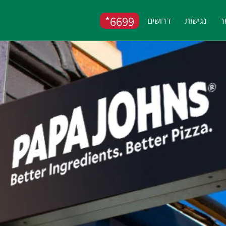
6699*
ר
נגישות
דרושים