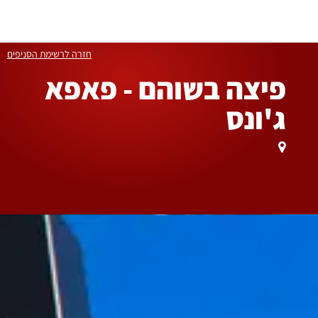
לג
6699
תוכן
*
מרכזי
חזרה לרשימת הסניפים
פיצה בשוהם - פאפא
ג'ונס