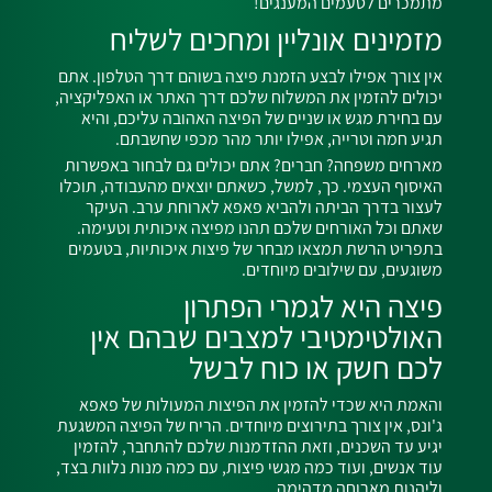
מתמכרים לטעמים המענגים!
מזמינים אונליין ומחכים לשליח
אין צורך אפילו לבצע הזמנת פיצה בשוהם דרך הטלפון. אתם
יכולים להזמין את המשלוח שלכם דרך האתר או האפליקציה,
עם בחירת מגש או שניים של הפיצה האהובה עליכם, והיא
תגיע חמה וטרייה, אפילו יותר מהר מכפי שחשבתם.
מארחים משפחה? חברים? אתם יכולים גם לבחור באפשרות
האיסוף העצמי. כך, למשל, כשאת
ם יוצאים מהעבודה, תוכלו
לעצור בדרך הביתה ולהביא פאפא לארוחת ערב
. העיקר
שאתם וכל האורחים שלכם תהנו מפיצה איכותית וטעימה.
בתפריט הרשת תמצאו מבחר של פיצות איכותיות, בטעמים
משוגעים, עם שילובים מיוחדים.
פיצה היא לגמרי הפתרון
האולטימטיבי למצבים שבהם אין
לכם חשק או כוח לבשל
והאמת היא שכדי להזמין את הפיצות המעולות של פאפא
ג'ונס, אין צורך בתירוצים מיוחדים. הריח של הפיצה המשגעת
יגיע עד השכנים, וזאת ההזדמנות שלכם להתחבר, להזמין
עוד אנשים, ועוד כמה מגשי פיצות, עם כמה מנות נלוות בצד,
וליהנות מארוחה מדהימה.