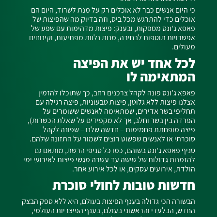
כי היום אנשים כבר לא אוכלים רק על מנת לשרוד, היום הם
אוכלים כדי להתרגש מכל ביס, וזה בדיוק מה שהפיצות של
פאפא ג'ונס מספקות, ובענק: פיצות מדהימות עם שפע של
אפשרויות תוספות לבחירה, מנות נלוות מפתיעות, וקינוחים
מעולים.
לכל אחד יש את הפיצה
המתאימה לו
פאפא ג'ונס פונה לקהל צרכנים רחב, כך שתוכלו להזמין
אצלנו
פיצות ללא גלוטן, פיצות טבעוניות, פיצה רגילה עם
תחליפי בשר אדירים, שמתאימה לאנשים ששומרים על
הפרדה בין בשר וחלב, אך לא מקפידים על שאלת הכשרות),
פיצה מופחתת פחמימות – חדשה שלנו – שפונה לקהל
סוכרתי או לאנשים שפשוט רוצים לשמור על התזונה שלהם.
סניף פאפא ג'ונס בשוהם, כמו כל סניפי הרשת, מותאם גם
להזמנות גדולות של שישה עד עשרה מגשי פיצות לאירועי ימי
הולדת, אירועים עסקים, או לכל אירוע אחר.
חדשות טובות לחולי סוכרת
הבשורה הכי גדולה בענף הפיצות בעולם, היא ללא ספק הבצק
החדש, הבלעדי והראשוני בעולם, בענף הפיצריות העולמי,