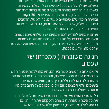
פאפא ג'ונס היא רשת הפיצריות הבינלאומית הכי צומחת
בעולם, עם
למעלה מ 6000 סניפים בכל העולם ועכשיו גם
בישראל
. זוהי רשת צעירה ומגניבה שנותנת בראש לרשתות
הכי גדולות בעולם, עם משלוחים מהירים עד 30 דקות,
ובחירת חומרי גלם איכותיים מעולים. כך, למשל, הרטבים
הייחודיים שלנו, שלהבדיל מהמתחרות, הם שמשדרגים את
חוויית הפיצה והופכים אותה למרגשת.
אנחנו שמחים להודיע לכם שמהיום יש משלוחי פיצה בשוהם.
וכשאנחנו מדברים על משלוחים, אנחנו מתכוונים לשירות
מהיר, אדיב ויעיל של פיצה חמה, ריחנית, עסיסית וטעימה כמו
שרק אנחנו יודעים לספק.
חגיגה משובחת (וממכרת) של
טעמים
אז אם אתם מחפשים פיצה בשוהם, תשמחו לגלות שסניף חדש
של הרשת נפתח עכשיו אצלכם, והחוויה הקולינרית המשובחת
שמחכה לכם אצלנו כוללת, בין היתר, חוויה של רטבים
בטעמים שלא תמצאו בשום מקום, כמו למשל
רוטב ברביקיו,
ורוטב ציפוטלה דבש החדש שלנו.
כל הרטבים האלו משמשים גם כרטבים שאפשר לטבול בהם
את כל פיצה משפחתית בשוהם ולמקסם את החוויה, וגם
כבסיס לחלק מהפיצות, כך שאין פלא שלקוחות הרשת