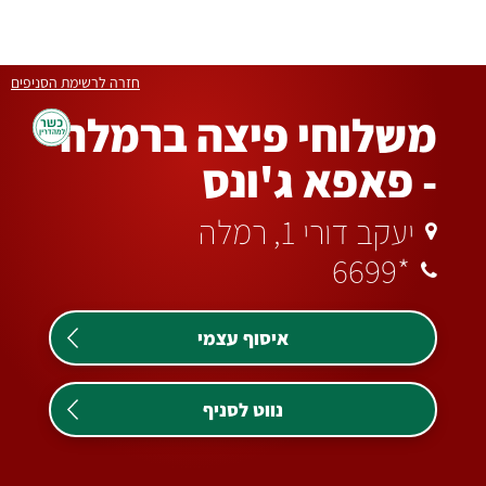
לג
6699
תוכן
*
מרכזי
חזרה לרשימת הסניפים
משלוחי פיצה ברמלה
- פאפא ג'ונס
יעקב דורי 1, רמלה
*6699
איסוף עצמי
נווט לסניף