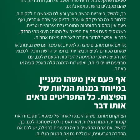
טעימה שתקלע בול להעדפות הטעם שלהם, וזה בדיוק מה
שהם מקבלים ברשת פאפא ג'ונס.
כך, למשל, פיצריות הרשת בארץ ובעולם מאפשרות ללקוחות
לבחור פיצה מבצק דק או עבה, בדיוק איך שהם אוהבים, ואף
פעם אין מחסור בתוספות מחומרי גלם איכותיים וטריים.
כשמנסים פעם אחת את הפיצה של המותג העוצמתי החזק,
כבר אי אפשר לחזור אחורה לאכילת פיצות אחרות.
אז אם אתם אוהבים פיצה קלאסית, או פיצה עם שש גבינות, או
שאתם מכורים לפיצות בשריות, בתפריט הרשת תוכלו למצוא
את הפיצה שהכי מתאימה להעדפות הטעם שלכם, עם
מבצעים שווים ביותר, ואפשרות הזמנה קלה באפליקציה או
באתר.
אף פעם אין משהו מעניין
במיוחד במנות הנלוות של
הפיצות. כל התפריטים נראים
אותו דבר
הצחקתם אותנו. פשוט היכנסו לאתר של פאפא ג'ונס בחרו את
קטגוריית המנות הנלוות ולא תאמינו למה שמחכה לכם. כך,
למשל, אם אתם מחפשים פיצה טבעונית ברמלה, יש לכם את
הסדרה הטבעונית, שכוללת גם את המנות הנלוות.