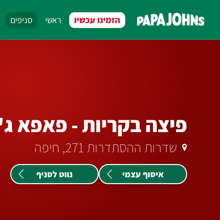
לג
תוכן
הזמינו עכשיו
ראשי
סניפים
מרכזי
פיצה בקריות - פאפא ג'
שדרות ההסתדרות 271, חיפה
איסוף עצמי
נווט לסניף