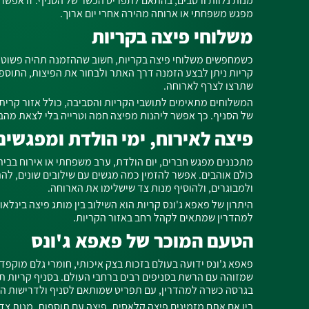
מנות נלוות ורטבים, בהתאם לתפריט הכשר של הסניף. זו אפשרו
מפגש משפחתי או ארוחה מהירה אחרי יום ארוך.
משלוחי פיצה בקריות
כשמחפשים משלוחי פיצה בקריות, חשוב שההזמנה תהיה פשוטה, 
קריות ניתן לבצע הזמנה דרך האתר ולבחור את הפיצות, התוספו
שתרצו לצרף לארוחה.
המשלוחים מתאימים לתושבי הקריות והסביבה, כולל אזור קרית
של הסניף. כך אפשר ליהנות מפיצה חמה וטרייה בלי לצאת מהב
פיצה לאירוח, ימי הולדת ומפגשים
מתכננים מפגש חברים, יום הולדת, ערב משפחתי או אירוח בבית
כולם אוהבים. אפשר להזמין כמה מגשים עם שילובים שונים, לה
ולמבוגרים, ולהוסיף מנות צד שישלימו את הארוחה.
היתרון של פאפא ג'ונס קריות הוא השילוב בין מותג פיצה בינלאומ
למהדרין שמתאים לקהל רחב באזור הקריות.
הטעם המוכר של פאפא ג'ונס
פאפא ג'ונס ידועה בעולם בזכות בצק איכותי, חומרי גלם מוקפדי
שמזוהה עם הרשת בסניפים רבים ברחבי העולם. בסניף קריות תוכ
בגרסה כשרה למהדרין, עם תפריט שמותאם לסניף ולדרישות ה
בין אם אתם מזמינים פיצה קלאסית, פיצה עם תוספות, מנות צד