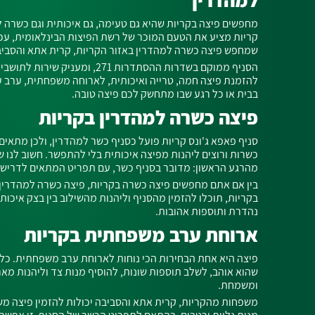
מחפשים פיצה בקריות שהיא גם טעימה, גם איכותית וגם כשרה ל
קריות מציע את הטעם המוכר של רשת הפיצות הבינלאומית, ע
שמחפש פיצה כשרה למהדרין באזור הקריות, קרית אתא והסביב
הסניף ממוקם בשדרות ההסתדרות 271, ומ
להזמנת פיצה חמה, טרייה ואיכותית, לארוחה משפחתית, ערב עם
בבית או כל רגע שבו מתחשק לכם פיצה טובה.
פיצה כשרה למהדרין בקריות
סניף פאפא ג'ונס קריות פועל כסניף כשר למהדרין, ולכן מתאי
כשרות ורוצים ליהנות מפיצה איכותית בלי להתפשר. חשוב לנו ש
מהרגע הראשון: מדובר בסניף כשר, עם תפריט המתאים לדרישו
בין אם אתם מחפשים פיצה כשרה בקריות, פיצה כשרה למהדרין 
בקריות, תוכלו להזמין מהסניף וליהנות מהשילוב בין בצק איכותי,
נהדרת ותוספות אהובות.
ארוחת ערב משפחתית בקריות
פיצה היא אחת הבחירות הכי נוחות לארוחת ערב משפחתית. כל 
שהוא אוהב, לשלב תוספות שונות, להוסיף מנות צד וליהנות מא
ומשמחת.
משפחות מהקריות, קרית אתא והסביבה יכולות להזמין פיצה משפ