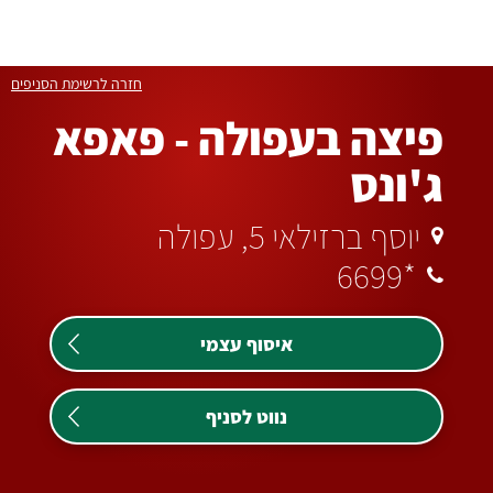
לג
6699
תוכן
*
מרכזי
חזרה לרשימת הסניפים
פיצה בעפולה - פאפא
ג'ונס
יוסף ברזילאי 5, עפולה
*6699
איסוף עצמי
נווט לסניף