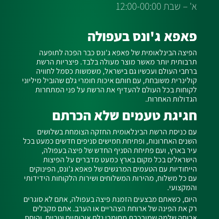
א' – שבת 12:00-00:00
פאפא ג'ונס בעפולה
הפיצה הבינלאומית של פאפא ג'ונס כבר הפכה לתופעה
תרבותית יותר מאשר מוצר מעולה בלבד. פיצריות הרשת
ברחבי העולם ועכשיו גם בישראל, משמשות כסמל לחוויה
קולינרית משובחת, עם חותם איכות חומרי גלם שהוביל מיליוני
לקוחות בכל העולם להעדיף את הרשת על פני המתחרות
הגדולות האחרות.
חגיגת טעמים שלא הכרתם
עם כניסת הרשת הבינלאומית החזקה הצומחת בשלושים
השנים האחרונות, ופתיחת חמישים סניפים חדשים כמעט בכל
עיר בארץ, ועם פתיחת הסניף החדש של פיצה בעפולה,
הישראלים בכל מקום בארץ כמעט מדברים על הפיצות
הייחודיות עם הטעמים המרגשים של פאפא ג'ונס, הפינוקים
עם כל משלוח, מהירות המשלוחים ושירות הלקוחות הידידותי
והמקצועי.
היום, כשאתם מבצעים הזמנת פיצה בעפולה, אתם לא סוגרים
רק את הפינה של ארוחת הצהריים או הערב. אתם מקבלים
ארוחה שלמה שמורכבת מחומרי גלם איכותיים וטריים, והיחס