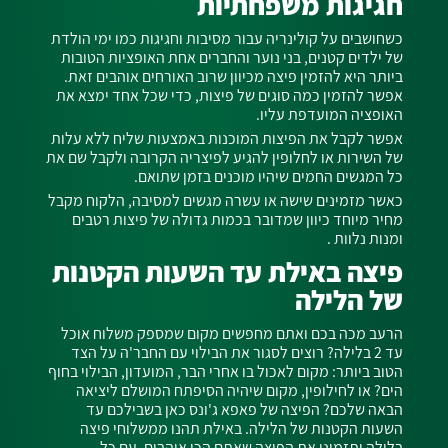
חגיגות משפחתיות
כשחושבים על קולינריה עבור מסיבות וחגיגות כמו ימי הולדת
של ילדים קטנים, בני נוער והחברים אחת האופציות הטובות
ביותר היא להזמין פיצה מכיוון שרוב האורחים אוהבים זאת.
אפשר להזמין כמה סוגים של פיצות, כדי שכל אחד ימצא את
האופציה המועדפת עליו.
אפשר לקבל את הפיצות המוכנות באמצעות שליח ללא עלות
של השירות או לחלופין להגיע לפיצריה הקרובה ולקבל שם את
כל המגשים החמים שיהיו מוכנים בזמן שתואם.
כאשר מזמינים שישה או עשרה מגשים למסיבה, הלקוח מקבל
מחיר מיוחד כיוון
שמדובר בכמות גדולה
של פיצות רטבים
ומנות נלוות .
פיצה באילת עד השעות הקטנות
של הלילה
הרעב מכה בכם ואתם מחפשים מקום שמספק משלוח אוכל
עד 2 בלילה? רוצים לסגור את הבילוי עם החבר'ה על הצד
הטוב ביותר: מקום לאכול בו אחרי הבר, המועדון, הבילוי בחוף
הים? או לחילופין, מקום שיהיה הסיפתח המושלם ליציאה
הבאה שלכם? הפיצה של פאפא ג'ונס כאן בשבילכם עד
השעות הקטנות של הלילה. באילת תהנו ממשלוחי פיצה
בלילה ותזמינו את הפיצה שאתם הכי אוהבים, עם כל