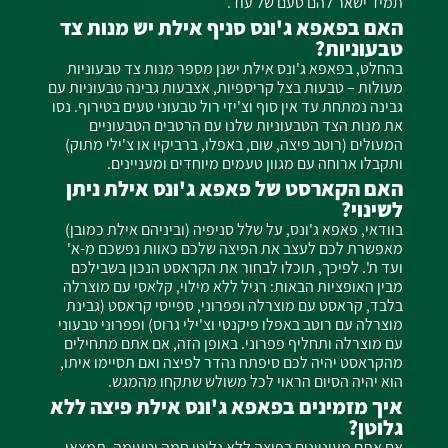
תמיד ישאר להם טעם של עוד.
האם בפאפא ג'ונס סניף אילת יש מנות צד
טבעוניות?
בהחלט, בפאפא ג'ונס אילת ישנן מספר מנות צד טבעוניות
מעולות – טבעות בצל קריספיות, אצבעות גבינה טבעוניות עם
גבינה נמתחת עד אין סוף וצ'יזי רול טבעוני טעים בטירוף. נסו
את מנות הצד הטבעוניות שלנו עם הרטבים הטבעוניים
המעולים (רוטב פיצה, שום, באפלו, ברביקיו או צ'ילי מתוק)
ותקבלו ארוחה עם מגוון טעמים מיוחדים ומעניינים.
האם הקארסט של פאפא ג'ונס אילת ניתן
לשינוי?
בוודאי, פאפא ג'ונס, על שלל סניפיה (וביניהם אילת כמובן)
מאפשרת לכם לעצב את הפיצה שלכם כאוות נפשכם מ-א'
ועד ת'. לפיכך, תוכלו לבחור את הקראסט הנכון בשבילכם
מבין האופציות הבאות: רגיל ללא מילוי, קלאסי עם מוצרלה
בלבד, קראסט עם מוצרלה ופפרוני, ספייסי קראסט (גבינת
מוצרלה עם רוטב באפלו פיקנטי וצ'ילי גרוס) ופפרוני טבעוני
עם מוצרלה ותחליף פפרוני. באופן הזה, אם אתם מתחילים
מהקראסט יהיה לכם סיפתח נהדר לפיצה ואם תסיימו איתו,
הוא יהיה הסיום הראוי לכל משולש שתקחו מהמגש.
איך מזמינים בפאפא ג'ונס אילת פיצה ללא
גלוטן?
אם אתם מעוניינים בפיצה ללא גלוטן חמה וטעימה, תמצאו