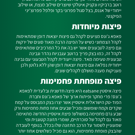
רוטב ברביקיו ונקניק איטלקי שיוצרים שילוב מנצח, או שילוב
ייחודי של אננס, בצל סגול פפרוני בקר ופלפל פפרוצ'יני
הפיקנטי.
פיצות מיוחדות
פאפא ג'ונס מציעים לקהל גם פיצות יוצאות דופן שמתאימות
לקהל הצמחוני כשיש על הפיצה הרבה מאוד סוגים של ירקות
וגם פיצה לטבעונים אשר יש בה את כל המרכיבים שמתאימים
לקהל זה, כמו בצק פריך ברוטב עגבניות נהדר וגבינה
טבעונית טעימה מאד. פיצה ייעודית לקהל הטבעוני עם גבינה
ייחודית נפלאה וגם פיצות יוצאות דופן שהן ללא גלוטן ולכן
מעניקות מענה מושלם לקהלים שונים.
פיצה מופחתת פחמימות
פיצה איסטין eatsane היא פיצה חדשנית ובלעדית לפאפא
ג'ונס! פרי מחקר ופיתוח ארוך של פאפא ג'ונס וחברת
הפוד-טק הישראלית איטסיין אשר יצרו בצק המבוסס על קמח
שקדים וקמח שומשום ומכיל שבעים אחוז פחות פחמימות ורק
שבע גרם פחמימה במשולש! פיצת איטסיין החדשה מתאימה
מאוד גם לקהל של סוכרתיים, שומרי תזונה קטוגנית ומי
שמעוניין לשמור על הרכב התזונה שלו בכלל. בנוסף לעובדה
שהבצק מופחת פחמימות, הוא גם מכיל כשלושים אחוז יותר