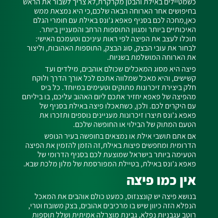
כשמטיילים באילת והבטן מקרקרת,לא צריך לשבור את הראש
בחיפושים אחר הארוחה הבאה שלכם,כי היא נמצאת ממש
כאן,מחכה לכם בסניף פאפא ג'ונס באילת עם חומרי הגלם
האיכותיים ביותר ומגוון התוספות הרחב והמעניין ביותר.
תוכלו לעצב את הפיצה לפי ראות עיניכם וטעמכם האישי:
לבחור את עובי הבצק, סוג הבצק, התוספות האהובות, וליצור
את הארוחה המושלמת בשניות.
פיצה היא מסוג המאכלים שכולם אוהבים, מילדים ועד
קשישים, והיא מאכל שמלווה אתכם לכל אורך הדרך ולוקח
חלק ביצירת זיכרונות מתוקים וטעימים במיוחד. כל ביס
מהפיצה של פאפא יחזיר אתכם ליום האהוב עליכם, בו ביליתם
עם היקרים לכם. ולכן, כשתאכלו פיצה באילת בסניף של
פאפא ג'ונס תיצרו זיכרונות מעניינים נוספים ותזכרו את
הטעם המתוק של הבילוי או החופשה שלכם.
אם אתם תושבי אילת או נמצאים בחופשה בעיר הנופש
הדרומית ומחפשים פיצות באילת,זה הזמן להזמין את הפיצה
הטעימה ביותר בישראל שמוצעת לכם בסניף הדרומי של
פאפא ג'ונס באילת, בטיילת המפורסמת של מלון מלכת שבא.
אין כמו פיצה
בנושא פיצה יש קונצנזוס, כמעט כולם אוהבים את המאכל
הנפלא הזה כיוון שיש בו מרכיבים אהובים, בצק משובח וטרי,
רוטב עגבניות נפלא, גבינת מוצרלה אמיתית ושלל תוספות