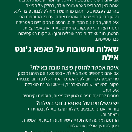
אותה כאן בתפריט פאפא ג'ונס אילת, בחלק של הפיצה
בהרכבה עצמית. כך תהנו מהחופש המוחלט לבנות פיצה ללא
גלוטן בדיוק כפי שאתם אוהבים אותה, עם כל התוספות הכי
איכותיות, המינונים המדויקים, הרטבים המקוריים מאמריקה
ומנות הצד הכי מפנקות. מזמינים באתר או באפליקציית
הרשת, תוך 30 דקות כבר אוכלים ותוך 35 דקות במקסימום
כבר מסיימים.
שאלות ותשובות על פאפא ג'ונס
אילת
איפה אפשר להזמין פיצה טובה באילת?
אם אתם מחפשים פיצה באילת – בפאפא ג'ונס תיהנו מבצק
טרי שנאפה מדי יום לפני המתכון הסודי שלנו, רוטב עגבניות
מקורי המיובא ישירות מארה"ב, ו-100% גבינת מוצרלה
איכותית.
מחכים לכם עם תפריט מגוון של פיצות, תוספות וקינוחים.
יש משלוחים של פאפא ג'ונס באילת?
בוודאי. אנחנו מבצעים משלוחי פיצה באילת במהירות
ובאחריות.
ההזמנה מגיעה חמה וטרייה ישירות עד הבית או המשרד.
ניתן להזמין אונליין או בטלפון.