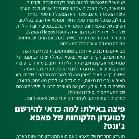
יש מאכלים שאפשר להינות מהם רק במסעדה יוקרתית
ומפוארת, לצד מאכלים שמתאימים לכל אירוע ולכל מטרה.
פיצה הוא אחד מהם. פיצה היא המאכל הורסטלי ביותר
בעולם, מאכל שתמיד מעלה חיוך וממלא את הבטן בכל טוב.
הפיצה של פאפא ג'ונס תשמח את כולם במסיבת יום ההולדת
של הילד או הילדה, תיצור את ה-Happy Hour המושלם
בעבודה, תסגור את הפינה בשישי בערב עם החברים, ותספק
ארוחה מפנקת וטובה לכל המשפחה.
אם אתם מתכננים אירוע רב משתתפים, תוכלו לשמח את
האורחים עם הקייטרינג של פאפא הכולל היצע רחב ומגוון של
מנות פתיחה, קינוחים, שתיה, גלידות, רטבים מיוחדים ופיצות
אקסקלוסיביות. אנו נעזור לכם להרכיב תפריט בהתאמה
אישית כך שיתאים באופן מושלם להגדרת התקציב שלכם, סוג
האירוע (בר/בת מצווה, יום הולדת עגול לבן משפחה, חתונה,
מסיבת רווקים ועוד), יכונן את האווירה הרצויה ויקלע לטעמם
של המשתתפים. סיקרנו אתכם?
לפרטים נוספים כנסו לעמוד הקייטרינג של פאפא ג'ונס.
פיצה באילת: למה כדאי להירשם
למועדון הלקוחות של פאפא
ג'ונס?
מועדון החברים של פאפא ג'ונס הוא המועדון הכי שווה בארץ,