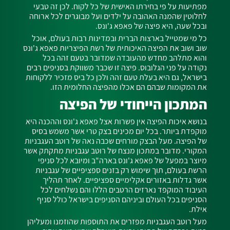
מפתיעות על פי בחירתו האישית של כל לקוח. לכן זה טבעי
לחלוטין שהמנה האהובה על ילדים ועל מבוגרים לכל ארוחה
ובכל שעה, היא פיצה של פאפא ג'ונס.
כל מי שמטייל בארצות הברית ובמדינות רבות בעולם, אוכל
שוב ושוב את הפיצה האיכותית של רשת הפיצריות פאפא ג'ונס
והוא מתלהב מחדש מהעובדה שמדובר בטעם זהה בכל
נקודה על פני הגלובוס. פיצה זו שכבר משווקת בסניפים רבים
בישראל, גם היא בעלת טעם זהה ולכן כל ביס מזכיר ללקוחות
את המקומות שבהם הם אכלו מהפיצה החלומית הזו.
המתכון הייחודי של הפיצה
בנושא איכות הפיצה אין פשרות אצל פאפא ג'ונס וההכנה היא
מוקפדת ביותר. בכל יום מכינים בצק טרי אשר משמש בסיס
של הפיצה. מעל הבצק מורחים שכבה נאה של רוטב העגבניות
המקורי. מדובר במתכון מנצח של רוטב עגבניות מתקתק אשר
מיוצר במפעל של פאפא ג'ונס בארה"ב ומיובא לכל סניפי
הרשת בעולם, תוך שימוש רק בזנים ספציפיים של עגבניות
אשר גדלות באזורים אקלימיים ספציפיים. לאחר תהליך
העיבוד המוקפד נארזים הרטבים הללו והם נשלחים לכל
הסניפים בכל העולם וביניהם הסניפים בישראל כולל סניף
אילת.
מעל רוטב העגבניות מפזרים את התוספות שהוזמנו ומעליהן