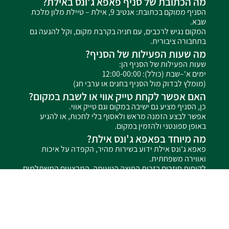
מה הכתובת של סניף פאפא ג'ונס באילת?
הסניף ממוקם בכתובת: אנטיב 9, אילת – טיילת מלון מלכת
שבא.
המקום נגיש לרכבים, עם חניה בקרבת מקום, וקל להגעה גם
בתחבורה ציבורית.
מה שעות הפעילות של הסניף?
שעות הפעילות של הסניף הן:
ימים א'–שבת (כולל): 12:00-00:00
(מומלץ לבדוק מול הסניף בחגים או ערבי חג)
האם אפשר לקחת טייק אווי או לשבת במקום?
כן, הסניף מציע גם ישיבה במקום וגם טייק אווי.
אפשר לבצע הזמנה מראש ולאסוף בלי לחכות, או להגיע
באופן ספונטני ולהזמין במקום.
מה מיוחד בפאפא ג'ונס אילת?
פאפא ג'ונס אילת ידוע בשירות מהיר, הקפדה על איכות
ואווירה משפחתית.
לקוחות חוזרים בזכות הפיצה הטעימה, המבצעים המשתלמים
והיחס האישי בכל הזמנה.
האם סניף פאפא ג'ונס אילת כשר?
לא, סניף אילת אינו כשר.