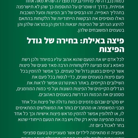
כמות נכבדה של פתיתי גבינת מוצרלה שהיא מאה אחוז
אמיתית. בדרך זו שומרים על התוספות כך שהן לא תישרפנה
בתהליך האפייה. זהו הבסיס של רוב הפיצות ומעל השכבות
האלו מוסיפים את הבקשות הייחודיות של הלקוחות בהתאם
להיצע הנרחב של הפיצות יוצאות הדופן הן במראה שלהן והן
בטעמים המשובחים שלהן.
פיצה באילת: בחירה של גודל
הפיצות
לכל אדם יש את הטעם שהוא אהוב עליו במיוחד ולכן רשת
פאפא ג'ונס מציעה ללקוחותיה הרבה מאד סוגים של פיצות
אשר קיימים במגוון גדול של טעמים. כך אפשר להזמין בכל
פעם פיצות בטעמים שונים, כדי לנסות בכל פעם את
השילובים הקיימים. באתר האינטרנט אפשר לראות את
הגדלים הקיימים של הפיצות השונות ועל פי כמות המוזמנים,
מסמנים את הכמות הנדרשת בטעמים האהובים.
יש מקרים שבהם מזמינים כמות גדולה של פיצות וכל אחד
מבני המשפחה או מהחברים בוחר את המשולשים המתאימים
לו, או לחלופין אפשר להזמין מראש פיצות אישיות וכך כל אחד
נהנה מהפיצה שהיא רק שלו ויש בה את הטעם הייחודי שהוא
בחר לאכול ביום זה.
אופציה זו מתאימה לילדים אשר מעוניינים בטעם ספציפי