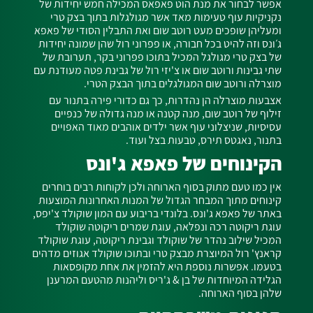
אפשר לבחור את מנת הוט פאפאס המכילה חמש יחידות של
נקניקיות עוף טעימות מאד אשר מגולגלות בתוך בצק טרי
ומעליהן שופכים מעט רוטב שום ואת התבלין הסודי של פאפא
ג׳ונס וזה להיט בכל חבורה, או פפרוני רול שהן שמונה יחידות
של בצק טרי מגולגל המכיל בתוכו פפרוני בקר, תערובת של
שתי גבינות ורוטב שום או צ'יזי רול של גבינת פטה מעודנת עם
מוצרלה ורוטב שום המגולגלים בתוך הבצק הטרי.
אצבעות מוצרלה הן נהדרות, כך גם כדורי פירה בתנור עם
זילוף של רוטב שום, מנה קטנה או מנה גדולה של כנפיים
עסיסיות, שניצלוני עוף אשר ילדים אוהבים מאוד האפויים
בתנור, נאגטס תירס, טבעות בצל ועוד.
הקינוחים של פאפא ג'ונס
אין כמו טעם מתוק בסוף הארוחה ולכן לקוחות רבים בוחרים
קינוחים מתוך המבחר הגדול של המנות האחרונות המוצעות
באתר של פאפא ג'ונס. בלונדי בריבוע עם המון שוקולד צ'יפס,
עוגת ריקוטה רכה ונפלאה, עוגת שמרים ריקוטה שוקולד
המכיל שילוב נהדר של שוקולד וגבינת ריקוטה, עוגת שוקולד
קראנץ' רול המיוצרת מבצק טרי ובתוכו שוקולד אגוזים מדהים
בטעמו. אפשרות נוספת היא להזמין את אחת מקופסאות
הגלידה המיוחדות של בן & ג'ריס וליהנות מהטעם המרענן
שלהן בסוף הארוחה.