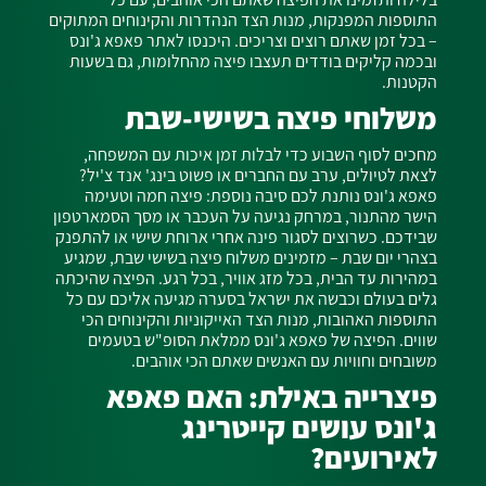
התוספות המפנקות, מנות הצד הנהדרות והקינוחים המתוקים
– בכל זמן שאתם רוצים וצריכים. היכנסו לאתר פאפא ג'ונס
ובכמה קליקים בודדים תעצבו פיצה מהחלומות, גם בשעות
הקטנות.
משלוחי פיצה בשישי-שבת
מחכים לסוף השבוע כדי לבלות זמן איכות עם המשפחה,
לצאת לטיולים, ערב עם החברים או פשוט בינג' אנד צ'יל?
פאפא ג'ונס נותנת לכם סיבה נוספת: פיצה חמה וטעימה
הישר מהתנור, במרחק נגיעה על העכבר או מסך הסמארטפון
שבידכם. כשרוצים לסגור פינה אחרי ארוחת שישי או להתפנק
בצהרי יום שבת – מזמינים משלוח פיצה בשישי שבת, שמגיע
במהירות עד הבית, בכל מזג אוויר, בכל רגע. הפיצה שהיכתה
גלים בעולם וכבשה את ישראל בסערה מגיעה אליכם עם כל
התוספות האהובות, מנות הצד האייקוניות והקינוחים הכי
שווים. הפיצה של פאפא ג'ונס ממלאת הסופ"ש בטעמים
משובחים וחוויות עם האנשים שאתם הכי אוהבים.
פיצרייה באילת: האם פאפא
ג'ונס עושים קייטרינג
לאירועים?