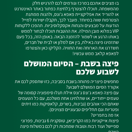
בו מציבים אתכם במרכז וגורמים לכם להרגיש חלק
מהמשפחה. תוכלו להצטרף בלחיצת כפתור באתר האינטרנט
או להוריד את אפליקציית פאפא ג'ונס, ולהנות ממתנת
הצטרפות שווה במיוחד. מעבר לכך, תקבלו ישירות למייל
הודעות על מבצעים והנחות אקסקלוסיביות. תהפכו ללקוחות
VIP במלוא מובן המילה. את ההטבות תוכלו לבחור לממש
באותו הרגע או לשמור להזמנה הבאה. באופן הזה, בכל פעם
שתזמינו פיצה באילת, בין אם למלון או לבית של חברים,
תשדרגו את הארוחה ואת החוויה.
הקליקו כאן
והצטרפו
לפאפא קלאב ממש עכשיו!
פיצה בשבת – הסיום המושלם
לשבוע שלכם
מחפשים פיצריה פתוחה בשבת בסביבה, כזו שתספק לכם את
אקורד הסיום המושלם לשבוע?
עם פיצה פאפא ג'ונס ג'ונס אילת תגלו סימפוניה קסומה של
טעמים ייחודיים, או שתלחינו אחת משלכם, עם כל הטעמים
שאתם הכי אוהבים (גבינות, בשרים, קלאסיקות כמו זיתים
ופטריות וגם תחליפים טבעוניים מצוינים).
אז מה בתפריט?
פיצות אייקוניות כמו הקריביאן, טוסקנית 6 גבינות, פפרוני
ספיישל ועוד רבות וטובות שמחכות רק לכם במשלוח פיצה
בשבת.