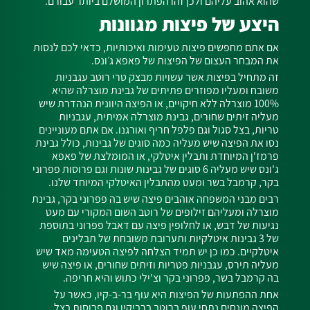
שהוא אהוב עליהם ולכן זהו הפתרון המושלם ביותר עבורם.
היצע של פיצות מגוונות
אם אתם מחפשים פיצות טעימות ואיכותיות, כדאי לכם לנסות
את המבחר העצום של הפיצות של פאפא ג׳ונס.
זה מתחיל בפיצות אשר עשויות מבצק טרי רוטב עגבניות
משובח ומעליו מפוזרים פתיתים של גבינת מוצרלה שהיא
100% מוצרלה ללא חיקויים, או הפיצה היוונית הנהדרת שיש
מעליה זיתים שחורים, גבינת מוצרלה אמיתית, עגבניות
טריות, בצל סגול וגם פלפל חריף ואורגנו. אם אתם מעוניינים
נסו את הפיצה שיש מעליה כמה סוגים של גבינות, כולל גבינת
פרמז'ן המיוחדת ותבלין איטלקי, או המומלצת של פאפא
ג'ונס שיש מעליה 6 סוגים של גבינות שונות וגם פרוסות פפרוני
בקר, קרמבל בשר ומעט מהתבלין האיטלקי המיוחד שלנו.
רבים מבני המשפחה אוהבים פיצה שיש בה פפרוני בקר, גבינת
מוצרלה ומעליהם זילופים של רוטב השום המקורי עם מעט
נגיעות של דבש, או לחלופין פיצה עם דאבל פפרוני בתוספת
של 3 גבינות איטלקיות ותערובת משובחת של תבלינים
איטלקיים. כמו כן יש תמיד הצלחה לפיצה הטעימה מאד שיש
מעליה תירס, עגבניות פטריות וזיתים שחורים, או פיצה שיש
בה קרמבל בשר, פפרוני בקר וצ'ילי כתוש והיא חריפה.
אחת ההפתעות של הפיצות היא עוף בר-ב-קיו, כאשר על
הפיצה מונחים נתחי עוף ברוטב ברביקיו וגם פרוסות בצל,