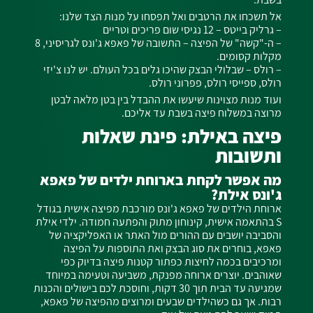
אל תשכחו את הרטבים ואל תפסחו על מנות הצד שלנו:
– גרליק בייטס – 12 נגיסי שום פריכים וטריים
– ה-"קשה" של הפיצה – התשובה של פאפא ג'ונס לגריסיני, 8
מקלות קסומים.
– רולס – שבלולי הבצק שהיכו גלים בכל העולם. יש לנו צ'יזי
רולס, ספייסי רולס, פפרוני רולס.
ועוד מנות מצוינות שיעשו את ההבדל בין בטן מלאה לבטן
מרוצה במשלוח פיצה בשבת עד אליכם.
פיצה באילת: פינת שאלות
ותשובות
מה אפשר לקחת בארוחת ילדים של פאפא
ג'ונס אילת?
ארוחת הילדים של פאפא ג'ונס מורכבת מפיצה אישית בגודל
S בהתאמה אישית, קינוחון מתוק והפתעה חמודה. ילדי אילת
והסביבה יושבים עם ההורים מול האתר או האפליקציה של
פאפא, בוחרים את סוג הבצק ואת התוספות על הפיצה
ומרכיבים בכמה לחיצות כפתור קטנות פיצה בדיוק כפי
שאוהבים. יוצרים ארוחה מפנקת, משביעה וטעימה במיוחד
שמגיעה עד הבית תוך 30 דקות, וחוסכת לכם בישולים והכנות
רבות. אך גם כשהילדים שבעים ומרוצים מהפיצה של פאפא,