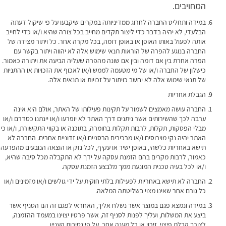
המחויבים.
במידה ותחליט החברה לחרוג ממדיניותה במקרים שיקבעו על פי שיקול דעתה
הבלעדי, לא יהיה בדבר כדי ליצור תקדים מחייב בכל צורה שהיא ו/או כדי לחייב
אותה לפעול באותו האופן או באופן דומה, בכל מקרה אחר. כל ויתור מצידה של
החברה בנוגע להפרה של הוראות תנאי שימוש אלה לא יהווה ויתור בקשר עם
הפרה אחרת בין אם דומה ובין אם שונה מהפרה שעליה הביעה את ויתורה כאמור.
כישלון של החברה ו/או של מי מטעמה לממש ו/או לאכוף את הזכויות או ההתניות
של תנאי שימוש אלה לא יחשב כויתור על זכויות או תנאים אלה.
הגבלת אחריות
החברה עושה מאמצים לשמור על תקינות פעילותו של האתר, אולם היא אינה
ערבה לכך שהשירותים אשר ניתנים דרך האתר לא יופרעו ו/או יינתנו כסדרם ו/או
מבלי הפסקות, תקלות, לרבות תקלות בחומרה, בתוכנה או בקווי התקשורת, ו/או כי
האתר יהיה נקי מוירוסים ו/או מרכיבים הרסניים ו/או זדוניים אחרים. החברה לא
תישא באחריות כלשהי, באופן ישיר או עקיף, לכל נזק או הוצאה הנובעים מהפרעה
כאמור, לרבות מקרים בהם הזמנת עסקה על ידך לא התקבלה מכל סיבה שהיא,
ו/או לכל בעיה טכנית המונעת ממך מלבצע הזמנת עסקה.
החברה לא תישא באחריות לפעילות בלתי חוקית על ידי גולשים ו/או מזמינים ו/או
כל גורם אחר שאינו מצוי בשליטתה המלאה.
במידה ונמצא פגם במוצר אשר נשלח אליך, האחראי לפגם זה הנו הסניף אשר
ביצע את המשלוח, ועליך לפנות לסניף זה, אשר פרטיו יצוינו במעמד ההזמנה,
לצורך קבלת פיצוי, זיכוי או כל מענה אחר, על פי נסיבות העניין.