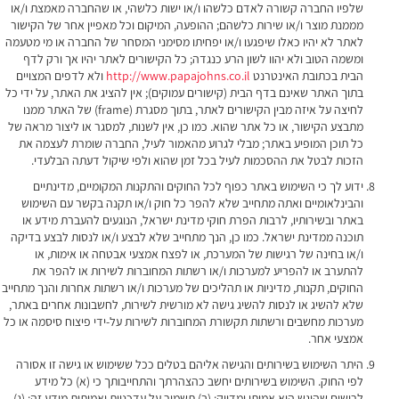
שלפיו החברה קשורה לאדם כלשהו ו/או ישות כלשהי, או שהחברה מאמצת ו/או
מממנת מוצר ו/או שירות כלשהם; ההופעה, המיקום וכל מאפיין אחר של הקישור
לאתר לא יהיו כאלו שיפגעו ו/או יפחיתו מסימני המסחר של החברה או מי מטעמה
ומשמה הטוב ולא יהוו לשון הרע כנגדה; כל הקישורים לאתר יהיו אך ורק לדף
הבית בכתובת האינטרנט
http://www.papajohns.co.il
ולא לדפים המצויים
בתוך האתר שאינם בדף הבית (קישורים עמוקים); אין להציג את האתר, על ידי כל
לחיצה על איזה מבין הקישורים לאתר, בתוך מסגרת (frame) של האתר ממנו
מתבצע הקישור, או כל אתר שהוא. כמו כן, אין לשנות, למסגר או ליצור מראה של
כל תוכן המופיע באתר; מבלי לגרוע מהאמור לעיל, החברה שומרת לעצמה את
הזכות לבטל את ההסכמות לעיל בכל זמן שהוא ולפי שיקול דעתה הבלעדי.
ידוע לך כי השימוש באתר כפוף לכל החוקים והתקנות המקומיים, מדינתיים
והבינלאומיים ואתה מתחייב שלא להפר כל חוק ו/או תקנה בקשר עם השימוש
באתר ובשירותיו, לרבות הפרת חוקי מדינת ישראל, הנוגעים להעברת מידע או
תוכנה ממדינת ישראל. כמו כן, הנך מתחייב שלא לבצע ו/או לנסות לבצע בדיקה
ו/או בחינה של רגישות של המערכת, או לפצח אמצעי אבטחה או אימות, או
להתערב או להפריע למערכות ו/או רשתות המחוברות לשירות או להפר את
החוקים, תקנות, מדיניות או תהליכים של מערכות ו/או רשתות אחרות והנך מתחייב
שלא להשיג או לנסות להשיג גישה לא מורשית לשירות, לחשבונות אחרים באתר,
מערכות מחשבים ורשתות תקשורת המחוברות לשירות על-ידי פיצוח סיסמה או כל
אמצעי אחר.
היתר השימוש בשירותים והגישה אליהם בטלים ככל ששימוש או גישה זו אסורה
לפי החוק. השימוש בשירותים יחשב כהצהרתך והתחייבותך כי (א) כל מידע
לרישום שהוגש הוא אמיתי ומדויק; (ב) תשמור על עדכניות ואמיתות מידע זה; (ג)