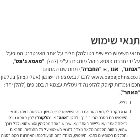
לג
6699
תוכן
*
מרכזי
תנאי שימוש
תנאי השימוש כפי שיפורטו להלן חלים על אתר האינטרנט המופעל
על ידי חברת פאפא ניהול מותגים בע"מ (להלן: "
פאפא ג'ונס
",
"
אנחנו
", "
אנו
", או "
החברה
") תחת שם המתחם
www.papajohns.co.il לרבות באמצעות יישומון (אפליקציה) בטלפון
חכם ועמדות קיוסק להזמנה דיגיטלית עצמאית בסניפים (להלן יחד:
"
האתר
").
כללי.
אנא הקפד לקרוא היטב את תנאי השימוש לפני המשך הגלישה באתר. תנאי
השימוש הם הסכם מחייב בינך (להלן: "
אתה
" או "
הלקוח
") לבין פאפא ג'ונס.
כניסה לאתר ו/או גלישה באתר ו/או שימוש באתר מכל מין וסוג שהוא ולכל צורך
שהוא, מהווה הסכמה מלאה מצדך לתנאי השימוש על כל ההנחיות, התנאים
והכללים המופיעים בתנאי השימוש, במהדורתם המעודכנת והאחרונה המפורסמת