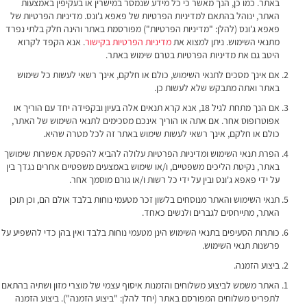
באתר. כמו כן, הנך מאשר כי כל מידע שנמסר במישרין או בעקיפין באמצעות
האתר, ינוהל בהתאם למדיניות הפרטיות של פאפא ג'ונס. מדיניות הפרטיות של
פאפא ג'ונס (להלן: "מדיניות הפרטיות") מפורסמת באתר והינה חלק בלתי נפרד
מתנאי השימוש. ניתן למצוא את
מדיניות הפרטיות בקישור
. אנא הקפד לקרוא
היטב גם את מדיניות הפרטיות בטרם שימוש באתר.
אם אינך מסכים לתנאי השימוש, כולם או חלקם, אינך רשאי לעשות כל שימוש
באתר ואתה מתבקש שלא לעשות כן.
אם הנך מתחת לגיל 18, אנא קרא תנאים אלה בעיון ובקפידה יחד עם הוריך או
אפוטרופוס אחר. אם אתה או הוריך אינכם מסכימים לתנאי השימוש של האתר,
כולם או חלקם, אינך רשאי לעשות שימוש באתר זה לכל מטרה שהיא.
הפרת תנאי השימוש ומדיניות הפרטיות עלולה להביא להפסקת אפשרות שימושך
באתר, נקיטת הליכים משפטיים, ו/או שימוש באמצעים משפטיים אחרים נגדך בין
על ידי פאפא ג'ונס ובין על ידי כל רשות ו/או גורם מוסמך אחר.
תנאי השימוש והאתר מנוסחים בלשון זכר מטעמי נוחות בלבד אולם הם, וכן תוכן
האתר, מתייחסים לגברים ולנשים כאחד.
כותרות הסעיפים בתנאי השימוש הינן מטעמי נוחות בלבד ואין בהן כדי להשפיע על
פרשנות תנאי השימוש.
ביצוע הזמנה.
האתר משמש לביצוע משלוחים והזמנות איסוף עצמי של מוצרי מזון ושתיה בהתאם
לתפריט משלוחים המפורסם באתר (יחד להלן: "ביצוע הזמנה"). ביצוע הזמנה