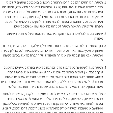
האתר, השירותים הזמינים דרכו והחומרים המצויים בו מוצעים וניתנים לשימוש,
בכפוף לתנאי השימוש, כפי שהם (As Is) ובהתאם לזמינותם וללא מצג, התחייבות
ו/או אחריות מכל סוג שהוא, במפורש או במרומז. לא תחול על החברה כל אחריות
שהיא, במפורש או במרומז בגין תכונות השירותים ו/או האתר, זמינות השירותים
ו/או האתר, ואופי החומרים באתר, לרבות אחריות לתקינותו הטכנית של האתר,
הפרה של זכויות והתאמת האתר למטרות מסוימות ו/או אנשים מסוימים.
שימוש באתר לכל מטרה בלתי חוקית או מטרה שנאסרה על פי תנאי השימוש
אסורה.
הנך מתחייב כי לא תעתיק, תציג בפומבי, תשכפל, תעלה, תפרסם, תעביר, תמכור,
תשווק או תפיץ בצורה אחרת, איזה מהחומרים המופיעים באתר ו/או בחלק כלשהו
מהאתר, אלא אם קיבלת את אישורה המפורש של החברה מראש ובכתב לעשות
כן.
האתר נועד לשימושך כמשתמש פרטי ומותנה בשימוש בפרטים אישיים מהימנים
שלך בלבד. אין לעשות באתר כל שימוש אחר שאינו שימוש אישי פרטי לרבות,
שימוש מסחרי לשם הפקת רווח למשל, על ידי פרסום מוצר או שירות או הצעות
מכר וכו'. כל שימוש מסחרי בו ללא קבלת הסכמתה מראש ובכתב של החברה הינו
אסור. בנוסף, אינך רשאי להשתמש בתכנים שמקורם באתר ו/או בצד שלישי.
על המשתמש באתר נאסר: לבקש או לנסות באופן אחר לקצור, להשיג או לשמור,
פרטים אישיים, סיסמאות, או כל סוג אחר של מידע הנוגע למשתמשים אחרים
באתר; להסוות את מקור פרטי ההתקשרות של המשתמש; להשתמש בכל מנגנון
ממוחשב או אוטומטי לאיסוף מידע מהאתר או ביצוע הזמנות דרכו; לעכב, לשבש,