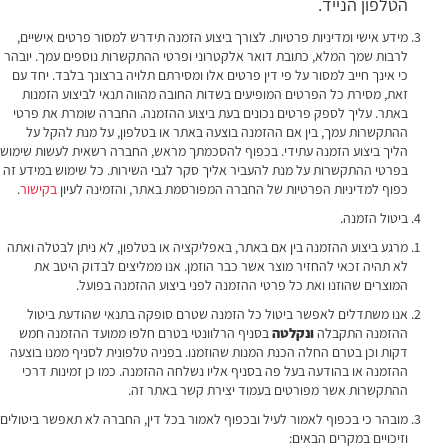
הטלפון הנייד.
מידע אישי ומדיניות פרטיות. לצורך ביצוע הזמנה תידרש למסור פרטים אישיים,
לרבות שמך המלא, כתובת דואר אלקטרוני ופרטי ההתקשרות נוספים עמך. יובהר
כי אינך חייב למסור על פי דין פרטים אלו ומסירתם תלויה ברצונך בלבד. יחד עם
זאת, מסירת כל הפרטים המופיעים בשדות החובה מהווה תנאי לביצוע הזמנות
באתר. עליך לספק פרטים נכונים בעת ביצוע ההזמנה. החברה שומרת את פרטי
ההתקשרות עמך, בין אם ההזמנה בוצעה באתר או בטלפון, על מנת להקל על
הליך ביצוע הזמנה עתידי. בכפוף להסכמתך מראש, החברה רשאית לעשות שימוש
בפרטי ההתקשרות על מנת להעביר אליך סקר לגבי השירות. כל שימוש במידע זה
כפוף למדיניות הפרטיות של החברה המפורסמת באתר, והזמינה לעיון
בקישור
.
ביטול הזמנה.
מרגע ביצוע ההזמנה בין אם באתר, באפליקציה או בטלפון, לא ניתן לבטלה ואתה
לא תהיה זכאי להחזיר מוצר אשר כבר הוזמן. אנו ממליצים לבדוק היטב את
המוצרים שהוזנו ואת כל פרטי ההזמנה לפני ביצוע ההזמנה בפועל.
אנו משתדלים לאפשר ביטול כל הזמנה שטרם סופקה בתנאי שהודעת ביטול
ההזמנה התקבלה
ונקלטה
בסניף הרלוונטי בטרם חלפו ממועד ההזמנה חמש
דקות וכן בטרם החלה הכנת המנות שהוזמנו. בפניה טלפונית לסניף ממנו בוצעה
ההזמנה או בהודעה בעל פה בסניף אליו נשלחה ההזמנה. כמו כן זמינות דרכי
ההתקשרות אשר מפורטים בעמוד יצירת קשר באתר זה.
מובהר כי בכפוף לאמור לעיל ובכפוף לאמור בכל דין, החברה לא תאפשר ביטולים
וזיכויים במקרים הבאים: