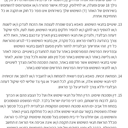
גילך 18 שנים ומעלה, או לחילופין, קיבלת אישור מהורה ו/או אפוטרופוס להשתמש
בשירותים של האתר (ד) השימוש שלך בשירותים אינו מפר כל חוק או תקנה או כל
התחייבות אחרת.
שינויים בתנאי השימוש. פאפא ג'ונס שומרת לעצמה את הזכות לעדכן ו/או לשנות
ו/או להוסיף ו/או לתקן ו/או להסיר חלקים בתנאי השימוש, מעת לעת, ולפי שיקול
דעתה הבלעדי, ולעדכן את תנאי השימוש בציון תאריך עדכונם באתר, וזאת ללא
צורך בהודעה כלשהי מראש. בכל מקרה, אין בתנאי השימוש כדי לגרוע מהוראות
כל דין. זוהי אחריותך הבלעדית לחזור ולעיין מפעם לפעם בתנאי השימוש
ובמדיניות הפרטיות המפורסמים באתר על מנת להתעדכן בשינויים. כניסה לאתר
ו/או גלישה באתר ו/או שימוש באתר מכל מין וסוג שהוא ולכל צורך שהוא, לאחר
שינוי בתנאי השימוש אשר פורסמו באתר, מהווה הסכמה מלאה מצדך לשינויים
ו/או לתנאי השימוש ומדיניות הפרטיות החדשים שפורסמו באתר.
המחאת זכויות. פאפא ג'ונס רשאית להמחות ו/או להעביר ו/או להסב את זכויותיה
לפי תנאי שימוש אלה, או חלק מהן, לכל תאגיד או גוף צד שלישי לפי שיקול דעתה
הבלעדי וללא צורך להודיע על כך מראש.
דין וסמכות שיפוט. הדין החל על תנאי שימוש אלו ועל כל הנובע מהם או הכרוך
בהם, לרבות פרשנותם, הינו דיני מדינת ישראל בלבד. לבתי המשפט המוסמכים
במחוז תל אביב-יפו תהא סמכות השיפוט המקומית הבלעדית לדון בכל סכסוך ו/או
שאלה משפטית בקשר עם תנאי שימוש אלה ו/או כל מחלוקת בעניין האתר
והשימוש בו. אם יוחלט על ידי בית משפט בעל סמכות שיפוטית קבילה כי הוראה
מכלל הוראות תנאי השימוש אינה תקפה ו/או אינה אכיפה אזי הוראה זו תחשב
כמבוטלת. הדבר לא יפגע בתוקפן של יתר ההוראות המופיעות בתנאי השימוש,