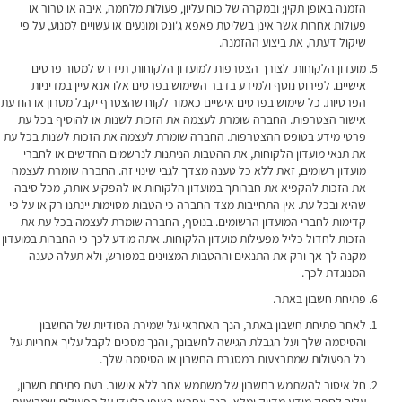
הזמנה באופן תקין; ובמקרה של כוח עליון, פעולות מלחמה, איבה או טרור או
פעולות אחרות אשר אינן בשליטת פאפא ג'ונס ומונעים או עשויים למנוע, על פי
שיקול דעתה, את ביצוע ההזמנה.
מועדון הלקוחות. לצורך הצטרפות למועדון הלקוחות, תידרש למסור פרטים
אישיים. לפירוט נוסף ולמידע בדבר השימוש בפרטים אלו אנא עיין במדיניות
הפרטיות. כל שימוש בפרטים אישיים כאמור לקוח שהצטרף יקבל מסרון או הודעת
אישור הצטרפות. החברה שומרת לעצמה את הזכות לשנות או להוסיף בכל עת
פרטי מידע בטופס ההצטרפות. החברה שומרת לעצמה את הזכות לשנות בכל עת
את תנאי מועדון הלקוחות, את ההטבות הניתנות לנרשמים החדשים או לחברי
מועדון רשומים, זאת ללא כל טענה מצדך לגבי שינוי זה. החברה שומרת לעצמה
את הזכות להקפיא את חברותך במועדון הלקוחות או להפקיע אותה, מכל סיבה
שהיא ובכל עת. אין התחייבות מצד החברה כי הטבות מסוימות יינתנו רק או על פי
קדימות לחברי המועדון הרשומים. בנוסף, החברה שומרת לעצמה בכל עת את
הזכות לחדול כליל מפעילות מועדון הלקוחות. אתה מודע לכך כי החברות במועדון
מקנה לך אך ורק את התנאים וההטבות המצוינים במפורש, ולא תעלה טענה
המנוגדת לכך.
פתיחת חשבון באתר.
לאחר פתיחת חשבון באתר, הנך האחראי על שמירת הסודיות של החשבון
והסיסמה שלך ועל הגבלת הגישה לחשבונך, והנך מסכים לקבל עליך אחריות על
כל הפעולות שמתבצעות במסגרת החשבון או הסיסמה שלך.
חל איסור להשתמש בחשבון של משתמש אחר ללא אישור. בעת פתיחת חשבון,