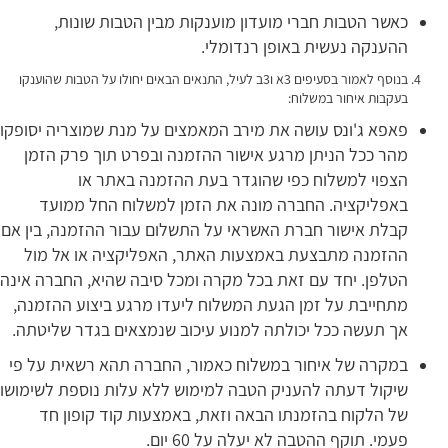
כאשר הטבות חברי מועדון מוענקות מבין הטבות שונות,
ההענקה נעשית באופן רנדומלי.
בנוסף לאמור בסעיפים 3א ו3ב לעיל, התנאים הבאים יחולו על הטבות שהוענקו
בעקבות איחור במשלוח:
פאפא ג'ונס עושה את מירב המאמצים על מנת שמוצריה יסופקו
מהר ככל הניתן מרגע אישור ההזמנה ובפרט תוך פרק הזמן
הצפוי למשלוח כפי שהוגדר בעת ההזמנה באתר או
באפליקציה. החברה מונה את הזמן למשלוח החל ממועד
קבלת אישור חברת האשראי על התשלום עבור ההזמנה, בין אם
ההזמנה מתבצעת באמצעות האתר, האפליקציה או אל מול
הטלפן. יחד עם זאת בכל מקרה ומכל סיבה שהיא, החברה אינה
מתחייבת על זמן הגעת המשלוח ליעדו מרגע ביצוע ההזמנה,
אך תעשה ככל יכולתה למנוע עיכוב שנמצאים בגדר שליטתה.
במקרה של איחור במשלוח כאמור, החברה תהא רשאית על פי
שיקול דעתה להעניק הטבה למימוש ללא עלות נוספת לשימושו
של הלקוח בהזמנתו הבאה וזאת, באמצעות קוד קופון חד
פעמי. תוקף ההטבה לא יעלה על 60 יום.