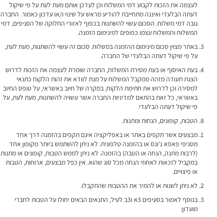
לעצמה את הזכות לקבוע דמי המשלוח וכן לעדכן אותם מעת לעת על פי שיקול
דעתה הבלעדי ואיננה מתחייבת להודיע מראש על שינוי ו/או עדכון כאמור. החברה
גובה דמי משלוח. הסכום עשוי להשתנות בכפוף לאזורי החלוקה של הסניפים, דמי
המשלוח והמשלוח עצמו כפופים למינימום הזמנה.
באתר מצוין סכום מינימום ההזמנה במשלוח. סכום זה עשוי להשתנות, מעת לעת,
על פי שיקול דעתה הבלעדי של החברה.
בעת האיסוף או בעת מסירת המשלוח, החברה שומרת לעצמה את הזכות לדרוש
הצגת תעודה מזהה ממקבל המשלוח על מנת לוודא את זהות הלקוח כתנאי
למסירה וכן לדרוש את חתימת הלקוח, במקרה של חיוב באשראי, על טופס החיוב
באשראי, כל זאת בהתאם למדיניות החברה אשר עשויה להשתנות, מעת לעת, על
פי שיקול דעתה הבלעדי.
הטבות, קופונים, הנחות ומתנות.
מבצעים אשר תקפים באתר או באפליקציה אינם תקפים בהזמנה דרך אחד
מסניפי פאפא ג'ונס או בהזמנה טלפונית. לא ניתן להשתמש ביותר מקופון אחד
(לרבות מתנה, הנחה או הטבה) בהזמנה. לא ניתן לממש הטבות, קופונים או מתנות
במקביל לזכאות לאחוזי הנחה מכל סוג שהוא. אין כפל מבצעים, ארוחות, הטבות
או פיצויים.
לא ניתן לשנות או להמיר את ההטבות שהתקבלו.
בנוסף לאמור בסעיפים 3א ו3ב לעיל, התנאים הבאים יחולו על הטבות לחברי
מועדון: