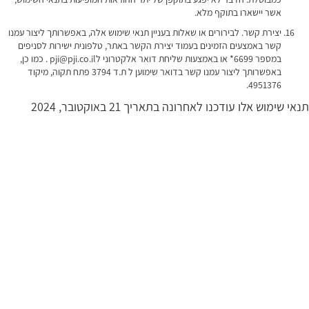
אשר יישארו בתוקף מלא.
יצירת קשר. לבירורים או שאלות בעניין תנאי שימוש אלה, באפשרותך ליצור עמנו
קשר באמצעים הזמינים בעמוד יצירת הקשר באתר, טלפונית ישירות לסניפים
במספר 6699* או באמצעות שליחת דואר אלקטרוני לpji@pji.co.il . כמו כן,
באפשרותך ליצור עמנו קשר בדואר שימוען ל ת.ד 3794 פתח תקוה, מיקוד
4951376.
תנאי שימוש אלו עודכנו לאחרונה בתאריך 21 באוקטובר, 2024