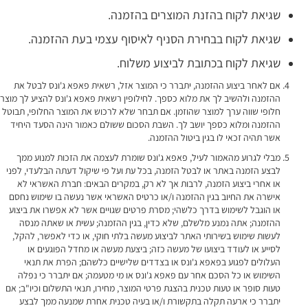
שגיאת לקוח בהזנת המוצרים בהזמנה.
שגיאת לקוח בבחירת הסניף לאיסוף עצמי בעת ההזמנה.
שגיאת לקוח בכתובת לביצוע משלוח.
אם לאחר ביצוע ההזמנה, יתברר כי המוצר אזל, רשאית פאפא ג'ונס לבטל את
ההזמנה ולהשיב לך את מלוא כספך. לחילופין רשאית פאפא ג'ונס להציע לך מוצר
חלופי שווה ערך למוצר שהוזמן. אם תבחר שלא לרכוש את המוצר החלופי, תבוטל
ההזמנה ומלוא כספך יושב לך. השבת הסכום ששולם כאמור הינה הסעד היחיד
אשר תהיה זכאי לו בגין ביטול ההזמנה.
מבלי לגרוע מהאמור לעיל, פאפא ג'ונס שומרת לעצמה את הזכות למנוע ממך
לבצע הזמנה באתר או לבטל הזמנה, בכל עת ועל פי שיקול דעתה הבלעדי, לפני
או אחרי ביצוע הזמנה, לרבות אך לא רק, במקרים הבאים: חברת האשראי לא
אישרה את החיוב בגין ההזמנה ו/או כרטיס האשראי אשר נעשה בו שימוש נחסם
או הוגבל לשימוש בדרך כלשהי; מסרת פרטים שגויים אשר לא אפשרו את ביצוע
ההזמנה; אתה נמנע מלשלם, שלא כדין, בגין ההזמנה; עשית או שאתה מנסה
לעשות שימוש בשירותי האתר לביצוע מעשה בלתי חוקי, או כדי לאפשר, להקל,
לסייע או לעודד ביצועו של מעשה כזה; ביצעת מעשה או מחדל הפוגעים או
העלולים לפגוע בפאפא ג'ונס או בצדדים שלישיים כלשהם; הפרת את תנאי
השימוש או כל הסכם אחר עם פאפא ג'ונס או מי מטעמה; אם יתברר כי נפלה
טעות סופר או טעות טכנית בהצגת פרטי המוצר, מחירו, תנאי התשלום וכיו"ב; אם
יתברר כי ארעה תקלה בתקשורת ו/או בעיה טכנית אחרת שמנעה ממך לבצע