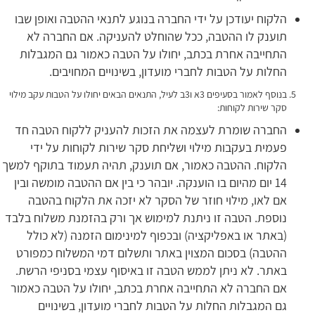
הלקוח יעודכן על ידי החברה בנוגע לתנאי ההטבה ואופן שבו
תוענק לו ההטבה, ככל שהוחלט להעניקה. אם החברה לא
התחייבה אחרת בכתב, יחולו על הטבה כאמור גם המגבלות
החלות על הטבות לחברי מועדון, בשינויים המחויבים.
בנוסף לאמור בסעיפים 3א ו3ב לעיל, התנאים הבאים יחולו על הטבות עקב מילוי
סקר שירות לקוחות:
החברה שומרת לעצמה את הזכות להעניק ללקוח הטבה חד
פעמית בעקבות מילוי ושליחת סקר שירות לקוחות על ידי
הלקוח. ההטבה כאמור, אם תוענק, תהיה תעמוד בתוקף למשך
14 יום מהיום בו הוענקה. יובהר כי בין אם ההטבה מומשה ובין
אם לאו, מילוי חוזר של הסקר לא יזכה את הלקוח בהטבה
נוספת. הטבה זו ניתנת למימוש אך ורק בהזמנת משלוח בלבד
(באתר או באפליקציה) ובכפוף למינימום הזמנה (לא כולל
ההטבה) בסכום המצוין באתר ותשלום דמי המשלוח כמפורט
באתר. לא ניתן לממש הטבה זו באיסוף עצמי בסניפי הרשת.
אם החברה לא התחייבה אחרת בכתב, יחולו על הטבה כאמור
גם המגבלות החלות על הטבות לחברי מועדון, בשינויים