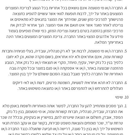
החברה ו/או מי מטעמה אינם נושאים בכל אחריות בכל הנוגע לצריכת המוצרים
המוצעים באתר על ידך, לרבות תופעות לוואי אשר עשויים להופיע כתוצאה
מרגישותך למרכיבי מזון שונים, שמירתך את המוצר בתנאים לא מתאימים או
צריכתו לאחר מועד אשר אינו תואם את אופי המוצר. הנך אחראי לבדוק את
מרכיבי המזון בהזמנה בטרם ביצועה וצריכת המזון, כפי שאלו מופיעים בעמוד
מידע על אלרגנים המצוי באתר החברה. צריכת המוצרים המוצעים באתר הינה
באחריותך המלאה.
החברה ו/או מי מטעמה, לרבות אך לא רק מנהליה, עובדיה, בעלי מניותיה וחברות
קשורות עמה, אינם אחראים ולא יהיו אחראים, בשום מקרה שהוא, וכן לא יחובו
כלפיך בגין כל נזק ישיר, עקיף, מיוחד, מקרי או תוצאתי ו/או כל נזק אחר, הנובע
מהזמנה שבוצעה באתר, ו/או אי אספקתה ו/או פגם במוצר ובכל מקרה גובה
האחריות של החברה כלפיך מוגבל בגובה הסכום ששולם על ידך בגין המוצר.
החברה לא תהא אחראית לטעויות, השמטת פרטים, דעות ו/או לאי-דיוקים
העלולים להתרחש ו/או להתפרסם באתר ו/או כתוצאה משימוש באתר.
שיפוי
הנך מסכים ומתחייב להגן על החברה, לפטור אותה מאחריות ולשפות באופן מלא
את החברה, עובדיה, מנהליה, חברות קשורות עמה, או מי מטעמם, בגין כל נזק,
הפסד, אובדן, תשלום או הוצאה שייגרמו להם, במישרין או בעקיפין, ובכלל זה שכר
טרחת עו"ד, שכר מומחים והוצאות משפט סבירות, בקשר עם או עקב הפרת תנאי
השימוש על ידך ו/או בגין כל טענה, דרישה ו/או תביעה שתועלה כנגד החברה ו/או
מי מטעמה, על ידי מי מבאי כוחך ו/או על ידי צד שלישי כלשהו בקשר עם ו/או