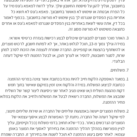
עליך לספק מידע מדויק ומלא. הנך אחראי באופן בלעדי על הפעילות שמבוצעת
בחשבונך, ועליך להגן על סיסמת החשבון שלך. עליך לדווח לפאפא ג'ונס מיד על
כל הפרת אבטחה או שימוש לא מאושר בחשבונך. פאפא ג'ונס לא תשא כל
אחריות בגין הפסדים שנגרמו לך בגין שימוש לא מורשה בחשבונך. בכפוף לאמור
בכל דין, אתה עשוי לשאת באחריות בגין הפסדים שנגרמו לפאפא ג'ונס או אחרים
כתוצאה משימוש לא מורשה מסוג זה.
האתר מוכר מוצרים למבוגרים שיכולים לבצע רכישות בעזרת כרטיסי אשראי.
במידה וגילך נמוך מ-13, תוכל לגלוש באתר, אך לא לפתוח חשבון, לרכוש מוצרים,
או להשתתף בהצעות או קמפיינים. החברה שומרת לעצמה את הזכות לסרב למתן
שרות, לסגור חשבונות, להסיר או לערוך תוכן, או לבטל הזמנות לפי שיקול דעתה
הבלעדי.
משלוחים.
במועד האספקה הלקוח חייב להיות נוכח בכתובת אשר צוינה בפרטי ההזמנה
ככתובת לביצוע המשלוח. במידה והלקוח אינו זמין במיקום שאישר בתוך חמש
דקות מהגעת השליח ו/או שאינו מגיב לאחר שני ניסיונות ליצור קשר של השליח
שמבצע את המשלוח, החברה רשאית לבטל את המשלוח ולחייב את הלקוח במלוא
מחיר ההזמנה.
משלוח המוצרים ייעשה באמצעות שליחים של החברה או שירות שליחים חיצוני,
לפי שיקול דעתה של החברה. ניתנת לך האפשרות לבצע איסוף עצמאי של
המוצרים הנרכשים באתר. בכדי שלא תחויב בדמי משלוח (ככל וקיימים), עליך
לציין מפורשות במהלך תהליך ההזמנה את בחירתך לאסוף את המוצר באופן
עצמאי. לאחר סיום ביצוע ההזמנה לא תוכל לשנות את בחירתך זו. החברה שומרת