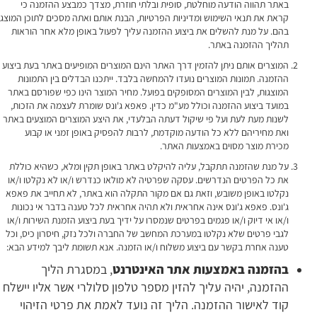
באתר תהווה הודעה מוחלטת, סופית ובלתי חוזרת, מצדך כמבצע ההזמנה כי
קראת את תנאי השימוש ומדיניות הפרטיות, הבנת אותם ואתה מסכים לתוכן המוצג
בהם. על מנת להשלים את ביצוע ההזמנה עליך לפעול באופן מלא אחר הוראות
תהליך ההזמנה באתר.
המוצרים אותם ניתן להזמין דרך האתר הינם המוצרים המופיעים באתר בעת ביצוע
ההזמנה. תמונות המוצרים נועדו להמחשה בלבד. ייתכנו הבדלים בין התמונות
המוצגות, לבין המוצרים המסופקים בפועל. מחיר המוצר הינו כפי שפורסם באתר
במועד ביצוע ההזמנה וכולל מע"מ כדין. פאפא ג'ונס שומרת לעצמה את הזכות,
לשנות מעת לעת ועל פי שיקול דעתה הבלעדי, את היצע המוצרים המוצעים באתר
ואת מחיריהם ללא כל הודעה מוקדמת, לרבות להפסיק באופן זמני או קבוע
מכירת מוצר מסוים באמצעות האתר.
על מנת שהזמנה תתקבל, עליה להיקלט באתר באופן תקין ומלא, כשהיא כוללת
את כל הפרטים הנדרשים. עסקה שפרטיה לא מולאו כנדרש ו/או לא נקלטו ו/או
נקלטו באופן משובש, וזאת גם אם מקור התקלה הוא באתר, לא תחייב את פאפא
ג'ונס. פאפא ג'ונס אינה אחראית ולא תהיה אחראית לכל טענה בדבר אי נכונות
ו/או אי דיוק ו/או פגמים בפרטים שנמסרו על ידיך בעת ביצוע הזמנת השירות ו/או
לגבי פרטים שלא נקלטו במערכת המחשב של החברה ולכל נזק, חיסרון כיס, וכל
טענה אחרת בקשר עם ביצוע משלוח ו/או הזמנה. אנא תשומת ליבך למידע הבא:
בהזמנה באמצעות אתר האינטרנט
, במסגרת הליך
ההזמנה, יהיה עליך להזין מספר טלפון סלולרי אשר אליו יישלח
קוד לאישור ההזמנה. הליך זה נועד לאמת את פרטי הזיהוי