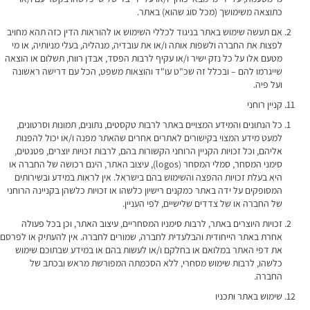
כתוצאה משימושך (מכל סוג שהוא) באתר.
אם תעשה שימוש באתר בניגוד לכללי השימוש או להוראות הדין כזה תהא מחויב
לפצות את החברה ולשפות אותה ו/או את עובדיה, מנהליה, בעלי מניותיה, או מי
מטעם אלו על כל נזק ישיר ו/או עקיף לרבות הפסד, אבדן רווח, תשלום או הוצאה
שייגרמו להם – ובכלל זה שכ"ט עו"ד והוצאות משפט, הכל עם דרישה ראשונה
ועל פיה.
קניין רוחני
כל הנתונים והמידע המצויים באתר לרבות טקסטים, נתונים, תמונות וסרטונים,
למעט מידע המצוי בקישורים לאתרים אחרים שהאתר מפנה ו/או יכול להפנות
אליהם, וכל זכויות הקניין הרוחני הקשורות בהם, לרבות זכויות יוצרים, פטנטים,
סימני המסחר, סמלי המסחר (logos), עיצוב האתר, הינם רכושה של החברה או
היא בעלת זכויות ההפצה והשימוש בהם בישראל. אין לראות במידע ובשירותים
המסופקים על ידה באתר כמקנים רישיון כלשהו או זכויות כלשהן בקניינה הרוחני
של החברה או של צדדים שלישיים, לפי העניין.
זכויות היוצרים באתר, לרבות סימניו המסחריים, עיצוב האתר, וכן בכל פעולה
אחרת באתר הייחודית והבלעדית לחברה, שמורים לחברה. אין להעתיק או לפרסם
את דפי האתר במלואם או בחלקם ו/או לעשות בהם או במידע שבתוכם שימוש
כלשהו, לרבות שימוש מסחרי, ללא הסכמתה המפורשת מראש ובכתב של
החברה.
שימוש באתר ותכניו