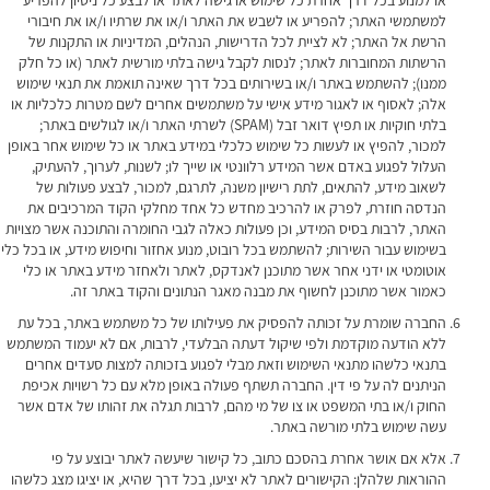
או למנוע בכל דרך אחרת כל שימוש או גישה לאתר או לבצע כל ניסיון להפריע
למשתמשי האתר; להפריע או לשבש את האתר ו/או את שרתיו ו/או את חיבורי
הרשת אל האתר; לא לציית לכל הדרישות, הנהלים, המדיניות או התקנות של
הרשתות המחוברות לאתר; לנסות לקבל גישה בלתי מורשית לאתר (או כל חלק
ממנו); להשתמש באתר ו/או בשירותים בכל דרך שאינה תואמת את תנאי שימוש
אלה; לאסוף או לאגור מידע אישי על משתמשים אחרים לשם מטרות כלכליות או
בלתי חוקיות או תפיץ דואר זבל (SPAM) לשרתי האתר ו/או לגולשים באתר;
למכור, להפיץ או לעשות כל שימוש כלכלי במידע באתר או כל שימוש אחר באופן
העלול לפגוע באדם אשר המידע רלוונטי או שייך לו; לשנות, לערוך, להעתיק,
לשאוב מידע, להתאים, לתת רישיון משנה, לתרגם, למכור, לבצע פעולות של
הנדסה חוזרת, לפרק או להרכיב מחדש כל אחד מחלקי הקוד המרכיבים את
האתר, לרבות בסיס המידע, וכן פעולות כאלה לגבי החומרה והתוכנה אשר מצויות
בשימוש עבור השירות; להשתמש בכל רובוט, מנוע אחזור וחיפוש מידע, או בכל כלי
אוטומטי או ידני אחר אשר מתוכנן לאנדקס, לאתר ולאחזר מידע באתר או כלי
כאמור אשר מתוכנן לחשוף את מבנה מאגר הנתונים והקוד באתר זה.
החברה שומרת על זכותה להפסיק את פעילותו של כל משתמש באתר, בכל עת
ללא הודעה מוקדמת ולפי שיקול דעתה הבלעדי, לרבות, אם לא יעמוד המשתמש
בתנאי כלשהו מתנאי השימוש וזאת מבלי לפגוע בזכותה למצות סעדים אחרים
הניתנים לה על פי דין. החברה תשתף פעולה באופן מלא עם כל רשויות אכיפת
החוק ו/או בתי המשפט או צו של מי מהם, לרבות תגלה את זהותו של אדם אשר
עשה שימוש בלתי מורשה באתר.
אלא אם אושר אחרת בהסכם כתוב, כל קישור שיעשה לאתר יבוצע על פי
ההוראות שלהלן: הקישורים לאתר לא יציעו, בכל דרך שהיא, או יציגו מצג כלשהו