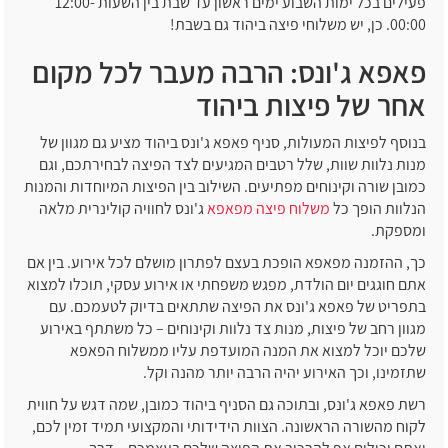
פעילים בכל ימות השבוע ימים ראשון עד שבת בין השעות 12:00-
00:00. כן, יש משלוחי פיצה ביהוד גם בשבת!
פאפא ג'ונס: הרבה מעבר לכל מקום
אחר של פיצות ביהוד
בנוסף לפיצות המעולות, סניף פאפא ג'ונס ביהוד מציע גם מגוון של
מנות נלוות שוות, שלל רטבים המגיעים לצד הפיצה לבחירתכם, וגם
כמובן שורה וקינוחים מפתיעים. השילוב בין הפיצות המיוחדות והמנות
הנלוות הופך כל
משלוח פיצה מפאפא
ג'ונס לחוויה קולינרית מלאה
ומספקת.
כך, ההזמנה מפאפא הופכת בעצם לפתרון מושלם לכל אירוע. בין אם
אתם חוגגים יום הולדת, מפגש משפחתי או אירוע עסקי, תוכלו למצוא
בתפריט של פאפא ג'ונס את הפיצה שתתאים בדיוק לטעמכם. עם
מגוון רחב של פיצות, מנות צד נלוות וקינוחים – כל משתתף באירוע
שלכם יוכל למצוא את המנה המועדפת עליו ממשלוח הפאפא
שתזמינו, וכך האירוע יהיה הרבה יותר מהנה וקל.
רשת פאפא ג'ונס, ובתוכה גם הסניף ביהוד כמובן, שמה דגש על חווית
לקוח מהשורה הראשונה. הצוות הידידותי והמקצועי תמיד זמין לכם,