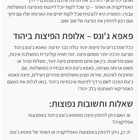
ואתם יכולים אף להרכיב את הפיצה שלכם בעצמכם – דרך
האפליקציה או האתר – כך שכל לקוח יוכל ליהנות מהפיצה המושלמת
עבורו. המטרה היא להבטיח שכל לקוח יסיים את הארוחה שלו עם חיוך
ועם רצון להזמין את הפיצה של שוב ושוב.
פאפא ג'ונס – אלופת הפיצות ביהוד
ככל שמדברים על פיצות יהוד כולה כבר יודעת: פאפא ג'ונס ביהוד
מציעה הרבה יותר מסתם פיצה. זוהי חוויה קולינרית המשלבת איכות,
טעם וחדשנות. בין אם אתם מחפשים פיצה יהוד, משלוח מהיר או
פשוט ארוחה טעימה, פאפא ג'ונס היא הבחירה המושלמת. עם
מחויבות לאיכות, שירות מצוין ומשלוחים מהירים ויעילים, פיצה פאפא
ג'ונס הפכה לשם נרדף לפיצות איכותיות ביהוד. בואו לגלות את הטעם
האמריקאי האותנטי בלב יהוד!
שאלות ותשובות נפוצות:
ש: האם ניתן להזמין פיצה מפאפא ג'ונס ביהוד באמצעות
אפליקציה?
ת: כן, ניתן להזמין באמצעות האפליקציה או האתר של פאפא ג'ונס.