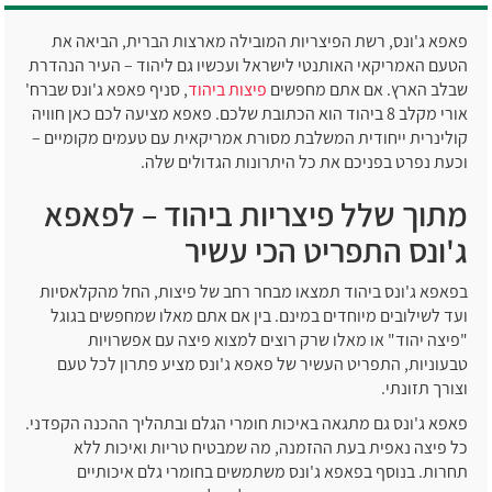
פאפא ג'ונס, רשת הפיצריות המובילה מארצות הברית, הביאה את
הטעם האמריקאי האותנטי לישראל ועכשיו גם ליהוד – העיר הנהדרת
שבלב הארץ. אם אתם מחפשים
פיצות ביהוד
, סניף פאפא ג'ונס שברח'
אורי מקלב 8 ביהוד הוא הכתובת שלכם. פאפא מציעה לכם כאן חוויה
קולינרית ייחודית המשלבת מסורת אמריקאית עם טעמים מקומיים –
וכעת נפרט בפניכם את כל היתרונות הגדולים שלה.
מתוך שלל פיצריות ביהוד – לפאפא
ג'ונס התפריט הכי עשיר
בפאפא ג'ונס ביהוד תמצאו מבחר רחב של פיצות, החל מהקלאסיות
ועד לשילובים מיוחדים במינם. בין אם אתם מאלו שמחפשים בגוגל
"פיצה יהוד" או מאלו שרק רוצים למצוא פיצה עם אפשרויות
טבעוניות, התפריט העשיר של פאפא ג'ונס מציע פתרון לכל טעם
וצורך תזונתי.
פאפא ג'ונס גם מתגאה באיכות חומרי הגלם ובתהליך ההכנה הקפדני.
כל פיצה נאפית בעת ההזמנה, מה שמבטיח טריות ואיכות ללא
תחרות. בנוסף בפאפא ג'ונס משתמשים בחומרי גלם איכותיים