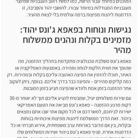
המוכנים במיוחד עבור הרשת, כמו למשל רוטב העגבניות שמיוצר
מעגבניות המגודלות במיוחד עבורו. לתושבי יהוד והסביבה, זו
הזדמנות ליהנות מפיצות ברמה עולמית בלי לצאת מהעיר.
נגישות ונוחות בפאפא ג'ונס יהוד:
מזמינים בקלות ונהנים ממשלוח
מהיר
פאפא ג'ונס משלבת טכנולוגיה מתקדמת בתהליך ההזמנה, מה
שהופך את חווית הלקוח לנוחה ומהירה. באמצעות האפליקציה או
האתר, תוכלו להזמין את הפיצה האהובה עליכם בקלות ובמהירות. רק
כמה קליקים מהירים – והפיצה כבר בדרך אליכם. בנוסף, ניתן לעקוב
אחר ההזמנה בזמן אמת ולוודא שהפיצה תגיע בזמן המובטח.
עם שירות משלוחים יעיל, שמבטיח להגיע אליכם תוך לא יאוחר מ-30
דקות מרגע ההזמנה – פאפא ג'ונס מביאה את הטעם האמריקאי
ישירות לביתכם, למשרדכם או לכל מקום אחר שבו אתם נמצאים
ביהוד. זאת הדרך המושלמת ליהנות מפיצות איכותיות בנוחות
ובקלות, בין אם מדובר בארוחת ערב משפחתית, אירוע חברתי או כל
הזדמנות אחרת. סניף פאפא ג'ונס ביהוד ושירות המשלוחים שלו