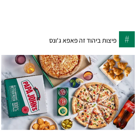
לג
6699
תוכן
*
מרכזי
פיצות ביהוד זה פאפא ג'ונס