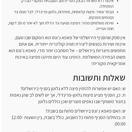
איכות ללא פשרות: הבצק הטרי ורוטב העגבניות המקורי הם רק
ההתחלה.
מבחר עשיר: פיצות קלאסיות, מיוחדות, גלוטן-פרינדלי, לצד מנות צד
וקינוחים מפנקים.
שירות משלוחים מהיר: הפיצה מגיעה עד הדלת תוך לא יותר מ-30 דקות,
חמה וטרייה.
אין ספק שהסניף הירושלמי של פאפא ג'ונס הוא המקום שבו טעם,
איכות ושירות נפגשים ליצירת חוויה קולינרית ייחודית. אם אתם
מחפשים פיצריות בירושלים – אל תסתבכו יותר מדי, פאפא ג'ונס הוא
פשוט הבחירה המושלמת. הזמינו עוד היום ותיהנו מפיצה באיכות
אמריקאית מקורית!
שאלות ותשובות
ש: האם יש אפשרות להזמין פיצה ללא גלוטן בסניף בירושלים?
ת: כן, הסניף מציע פיצות גלוטן-פרינדלי, אך יש לשים לב שהן נאפות
בתנור משותף שבו נאפים מוצרים שכן כוללים גלוטן
ש: האם פאפא ג'ונס בירושלים פתוח גם בשבת?
ת: בהחלט! הסניף פתוח כל השבוע, כולל בשבת, בין השעות 12:00-
00:00.