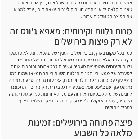
אפשרויות הבחירה הרחבות מבטיחות שכל אחד, בין אם הוא אוהב
טעמים קלאסיים או מחפש חוויה קולינרית יוצאת דופן, יוכל למצוא
את הפיצה המושלמת עבורו.
מנות נלוות וקינוחים: פאפא ג'ונס זה
לא רק פיצות בירושלים
כמו בכל מקום בארץ, גם בירושלים הסניף של פאפא ג'ונס לא מתמקד
רק בפיצות, אלא גם מציע תפריט שכולל מבחר רחב של מנות צד
נלוות וקינוחים שמוסיפים טעמים עשירים לכל ארוחה והופכים אותה
לסעודה של ממש. בין המנות הנלוות השוות ביותר תמצאו שמות כמו
כנפי עוף עסיסיות ברטבים לבחירתכם, אצבעות גבינה, טבעות גאודה,
נאגטס עוף עם צ'יפס וופל נאגטס תירס. בגזרת הקינוחים – תתכוננו
לחגיגה של מתוק בסיום הארוחה עם מנות אחרונות כמו עוגת ריקוטה
מלטפת, עוגיית שוקולד צ'יפס ענקית ונגיסי בצק במילוי ובזילוף
רטבים מתוקים.
פיצה פתוחה בירושלים: זמינות
מלאה כל השבוע