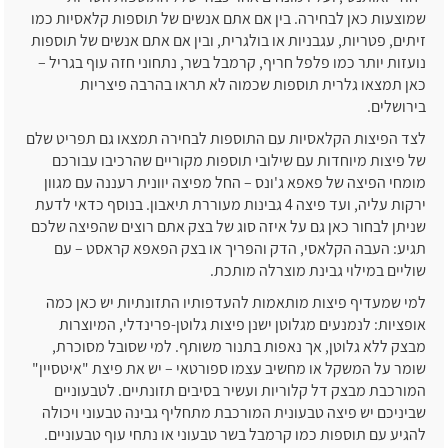
שמוצעות כאן לבחירה. בין אם אתם אנשים של תוספות קלאסיות כמו
זיתים, פטריות, עגבניות או בולגרית, ובין אם אתם אנשים של תוספות
נועזות יותר כמו פלפל חריף, קרמבל בשר, נתחוני חזה עוף בגריל –
כאן תמצאו גלרית תוספות שכמוה לא תראו בהרבה פיצריות
בירושלים.
לצד הפיצות הקלאסיות עם התוספות לבחירה תמצאו גם תפריט שלם
של פיצות מיוחדות עם שילובי תוספות מקוריים שהרכיבו עבורכם
מומחי הפיצה של פאפא ג'ונס – החל מפיצה יוונית רעננה עם מגוון
ירקות עליה, ועד פיצה 4 גבינות מעוררת תיאבון. בנוסף כדאי לדעת
שניתן לבחור כאן גם על איזה סוג של בצק אתם רוצים שהפיצה שלכם
תגיע: העבה הקלאסי, הדק והפריך או בצק הפאפא קראסט – עם
שוליים במילוי גבינת מוצרלה מותכת.
למי שמעדיף פיצות מותאמות להעדפותיו התזונתיות יש כאן כמה
אופציות: לנמנעים מגלוטן ישנן פיצות גלוטן-פרינדלי, המיוצרות
מבצק ללא גלוטן, אך נאפות בתנור משותף. למי שסובל מסוכרת,
שומר על המשקל או מחשיב עצמו ספורטאי – יש את פיצת "איטסיין"
המורכבת מבצק דל קלוריות ועשיר בסיבים תזונתיים. לטבעוניים
שביניכם יש פיצה טבעונית המורכבת מתחליף גבינה טבעוני ויכולה
להגיע עם תוספות כמו קרמבל בשר טבעוני או נתחי עוף טבעוניים.