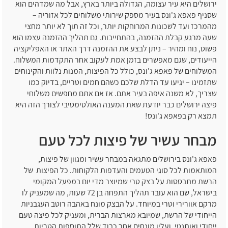
ירושלים היא עיר עצומה, הגדולה ביותר בארץ, אבל מה שמדהים הוא
שסניף פאפא ג'ונס בעיר מספק שירותי משלוחים לכל אזוריה –
מהמרכז ועד לשכונות המרוחקות יותר, וכל זה תוך לא יותר מחצי
שעה מרגע קבלת ההזמנה, בהתחייבות. גם תהליך ההזמנה עצמו הוא
פשוט, נוח ומהיר – ניתן לבצע את ההזמנה דרך האתר או האפליקציה
הייעודים, שגם מאפשרים בזמן אמת לעקוב אחר התקדמות המשלוח.
המשלוחים של פאפא ג'ונס, כולל כל הפיצות, המנות נלוות והקינוחים
שתזמינו – יגיעו עד הדלת שלכם כשהם חמים וטריים, בדיוק כמו
שצריך, לא משנה איפה בעיר אתם. אז אם אתם מחפשים משלוחי
פיצה ירושלים כבר יודעת שאת המענה האולטימטיבי לצורך הזה היא
תמצא רק בפאפא ג'ונס!
מבחר עשיר של פיצות לכל טעם
פאפא ג'ונס בירושלים מתגאה במבחר עשיר ומגוון של פיצות,
המותאמות לכל סוגי הטעמים והעדפות הלקוחות. כל הפיצות של
הרשת מתבססות על בצק טרי שמיוצר מדי יום במפעל המקומי
בישראל, שם הוא עובר תהליך התפחה בן 72 שעות, מה שמעניק לו
מרקם אוורירי וטרי במיוחד. על הבצק מונח באהבה רוטב העגבניות
הייחודי של הרשת, שמיובא מארצות הברית, ומעניק לכל פיצה טעם
ייחודי ואותנטי, ועליו מונחים אחר כבוד שלל התוספות הטריות