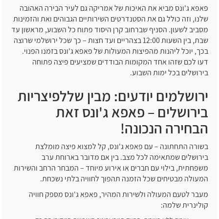
פאפא ג'ונס מביא את האיכות של אמריקה גם לעיר הבירה האהובה
שלנו, וזה כולל גם את הסטנדרטים השירותיים הגבוהים ואת והזמינות
מסביב לשעון. הסניף שברחוב קרן היסוד פתוח כל השבוע, מראשון עד
שבת, בין השעות 12:00 בצהריים ועד חצות – כך שכל ירושלמי שרוצה
בכך, יוכל ליהנות מהפיצות המעולות של פאפא ג'ונס בזמנו הפנוי.
דעו לכם שזהו אחד המקומות הבודדים שמציעים פיצה פתוחה
בירושלים בכל ימות השבוע.
ירושלמים יודעים: מבין שללפיצריות
בירושלים – פאפא ג'ונס זאת
הבחירה הנכונה!
בשורה התחתונה – עם פאפא ג'ונס, קל למצוא פיצה מומלצת
בירושלים שמתאימה לכל מצב. בין אם מדובר בארוחת ערב
משפחתית, בילוי עם חברים או אירוע מיוחד – המבחר הרחב והשירות
המעולה מבטיחים שכל הזמנה תהפוך לחוויה בלתי נשכחת.
מעבר לטעם המעולה ולשירות המהיר, פאפא ג'ונס מספק חוויה
קולינרית שלמה: