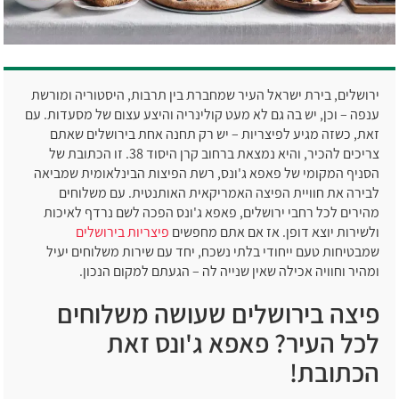
ירושלים, בירת ישראל העיר שמחברת בין תרבות, היסטוריה ומורשת
ענפה – וכן, יש בה גם לא מעט קולינריה והיצע עצום של מסעדות. עם
זאת, כשזה מגיע לפיצריות – יש רק תחנה אחת בירושלים שאתם
צריכים להכיר, והיא נמצאת ברחוב קרן היסוד 38. זו הכתובת של
הסניף המקומי של פאפא ג'ונס, רשת הפיצות הבינלאומית שמביאה
לבירה את חוויית הפיצה האמריקאית האותנטית. עם משלוחים
מהירים לכל רחבי ירושלים, פאפא ג'ונס הפכה לשם נרדף לאיכות
ולשירות יוצא דופן. אז אם אתם מחפשים
פיצריות בירושלים
שמבטיחות טעם ייחודי בלתי נשכח, יחד עם שירות משלוחים יעיל
ומהיר וחוויה אכילה שאין שנייה לה – הגעתם למקום הנכון.
פיצה בירושלים שעושה משלוחים
לכל העיר? פאפא ג'ונס זאת
הכתובת!