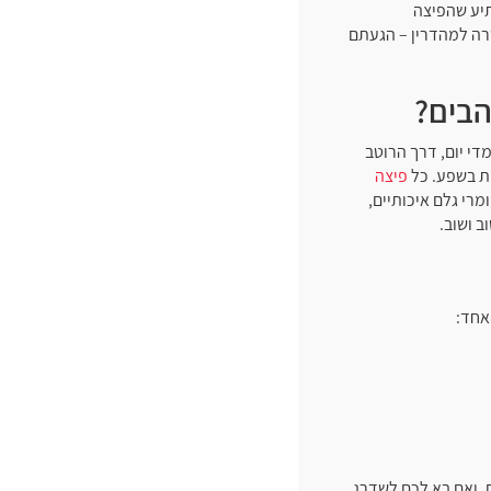
ביס – לא מפתיע שהפיצה
רה למהדרין – הגעתם
הבים?
י יום, דרך הרוטב
ות בשפע. כל
פיצה
רי גלם איכותיים,
ב ושוב.
אחד:
. ואם בא לכם לשדרג