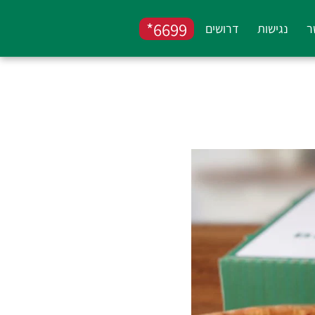
6699*
ר
נגישות
דרושים