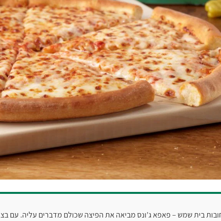
ות בית שמש – פאפא ג’ונס מביאה את הפיצה שכולם מדברים עליה. עם בצק 