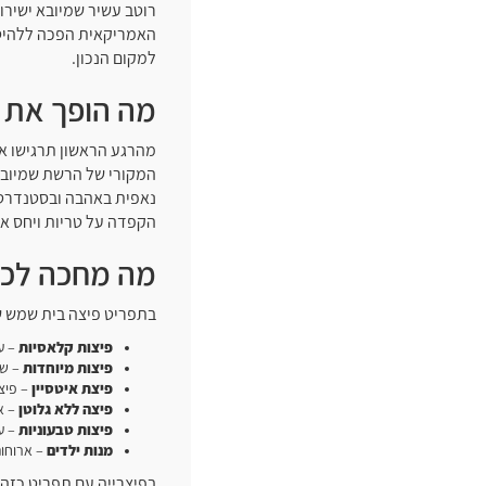
האמריקאית הפכה ללהיט 
למקום הנכון.
מה הופך את 
מהרגע הראשון תרגישו א
המקורי של הרשת שמיובא
נאפית באהבה ובסטנדרט ג
הקפדה על טריות ויחס אי
מה מחכה לכם
בתפריט פיצה בית שמש של
פיצות קלאסיות
– עם
פיצות מיוחדות
– שי
פיצת איטסיין
– פיצ
פיצה ללא גלוטן
– א
פיצות טבעוניות
– עם
מנות ילדים
– ארוחות
בפיצרייה עם תפריט כזה