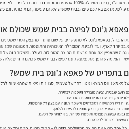
רוטב עשיר שמיובא ישירות מארה״ב, גבינת מוצרלה 100% אמיתית ותוספות נדיבות בכל 
עולמי. אז אם בא לכם פיצה בבית שמש שהיא גם טעימה, גם איכותית וגם כש
פאפא ג’ונס לפיצה בבית שמש שכולם או
ת ההבדל. בפאפא ג’ונס לא מתפשרים על שום פרט – מהבצק הטרי שמכינים מד
 במיוחד לארץ, ועד לגבינת המוצרלה האיכותית והתוספות המגוונות שמגיע
בוה שמאפיין את אחת מרשתות הפיצה המובילות בעולם. השילוב הזה של חומ
שי – הוא מה שהופך את פאפא ג’ונס לפיצה בבית שמש שכולם חוזרים אליה שו
 בתפריט של פאפא ג’ונס בית שמש?
 פאפא ג'ונס תמצאו מגוון רחב של טעמים, סגנונות ופיצות שמתאימות לכל 
 רוטב עגבניות, גבינת מוצרלה ותוספות לבחירה.
לובים מקוריים עם רטבים ותוספות מפתיעות.
ה ייחודית המתאימה לסוכרתיים ולשומרי תזונה, עם בצק דל פחמימות.
ותה חוויה אמריקאית, בבצק מותאם לרגישים לגלוטן.
 גבינה טבעונית מצוינת ותוספות עשירות, בלי לוותר על הטעם.
 טעימות במיוחד לקטנטנים.
, כל אחד מוצא את הפיצה המושלמת בשבילו – תמיד טרייה, חמה ומלאת טעם