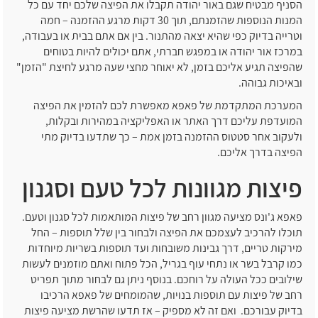
הסניף מבטיח שגם באור יהודה תקבלו את הפיצה שלכם יחד עם כל
המנות הנוספות שהזמנתם, תוך 30 דקות מרגע ההזמנה – חמה
וטרייה בדיוק כפי שהיא יצאה מהתנור. בין אם אתם בבית או בעבודה,
במרכז אור יהודה או במפגש חברתי, אתם יכולים להיות בטוחים
שהפיצה תגיע אליכם בזמן, לא יאוחר מחצי שעה מרגע לחיצת "הזמן"
ובאיכות גבוהה.
המערכת המתקדמת של פאפא מאפשרת לכם להזמין את הפיצה
המועדפת עליכם דרך האתר או האפליקציה במהירות ובקלות,
ולעקוב אחר סטטוס ההזמנה בזמן אמת – כך שתדעו בדיוק מתי
הפיצה בדרך אליכם.
פיצות מגוונות לכל טעם וסגנון
פאפא ג'ונס מציעה מגוון רחב של פיצות המותאמות לכל סגנון וטעם.
תוכלו להרכיב לעצמכם את הפיצה ולבחור בין שלל תוספות – החל
מירקות טריים, דרך גבינות משובחות ועד תוספות בשריות מיוחדות
כמו קרבל בשר או נתחי עוף בגריל, הכל פתוח ואתם מוזמנים לעשות
שילובים ככל העולה על רוחכם. בנוסף ניתן גם לבחור מתוך תפריט
רחב של פיצות עם תוספות בנויות, שהמומחים של פאפא הרכיבו
בדיוק עבורכם. ואם זה לא מספיק – אז תדעו שהרשת מציעה פיצות