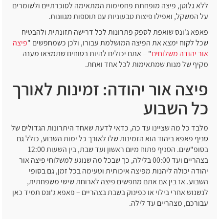
ללא גלוטן, פיצה מופחתת פחמימות המתאימה לסוכרתיים ולשומרים
על המשקל, ואפילו פיצות טבעוניות עם תוספות מגוונות.
פאפא ג'ונס שואפת לספק פתרונות לכל דרישה תזונתית ולהבטיח
שכל לקוח ימצא את הפיצה המושלמת עבורו, ולכן כשמחפשים "
פיצה
אור יהודה משלוחים
" – אתם יכולים להיות בטוחים שתמצאו מענה
מקיף של מנות שמתאימות לכל אחד ואחת.
פיצה אור יהודה: זמינות לאורך
כל השבוע
מלבד כל מה שציינו עד כה, כדאי לדעת שאחד היתרונות הגדולים של
סניף פאפא ביהוד הוא הזמינות שלו לאורך כל ימות השבוע, כולל גם
בסופ"שים. הסניף פתוח מיום ראשון ועד שבת, בין השעות 12:00
בצהריים ועד 00:00 בלילה, כך שבכל מה שנוגע למשלוחי פיצה אור
יהודה יכולה ליהנות מפיצה איכותית וטעימה בכל זמן, גם בסופי
השבוע. אז בין אם אתם מחפשים פיצה לארוחת שישי משפחתית,
לנשנוש אחרי בילוי או כפינוק בשבת בצהריים – פאפא ג'ונס תמיד כאן
עבורכם, מצהריים עד לילה.