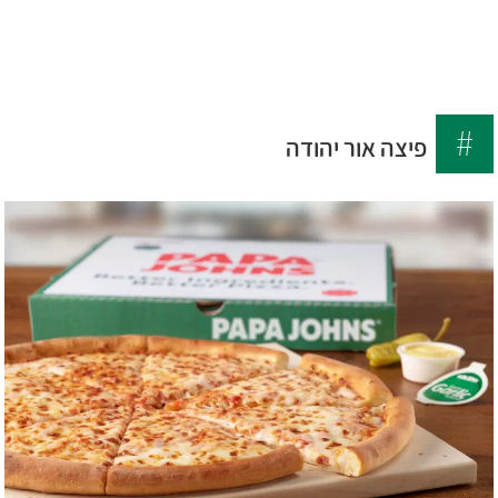
לג
6699
תוכן
*
מרכזי
פיצה אור יהודה