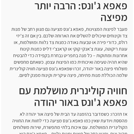
פאפא ג'ונס: הרבה יותר
מפיצה
מעבר לפיצות המצוינות, פאפא ג'ונס מציעה גם מגוון רחב של מנות
צד וקינוחים שיכולים להשלים את הארוחה שלכם. בין אם זה צ'יזי
רולס, כדורי פירה או טבעות גאודה כמנות צד נלוות ומושלמות, או
עוגת ריקוטה, עוגת צ'אנקי קוקי או קראנצ'י דליס כמנות קינוח
אחרונות ומתוקות – כל מנה בתפריט נבחרת בקפידה כדי להבטיח
שהיא תהיה טעימה ואיכותית כמו הפיצות עצמן. כשאתם מחפשים
משלוחי פיצה באור יהודה, זכרו שפאפא ג'ונס מציעה חוויה קולינרית
שלמה הכוללת מנות פתיחה, פיצה עיקרית וקינוח מפנק לסיום.
חוויה קולינרית מושלמת עם
פאפא ג'ונס באור יהודה
אז תזכרו: כשמדובר בהזמנה עד הבית של פיצה אור יהודה לא
מהססת ויודעת שאין כמו פאפא ג'ונס מציעה כדי לחוות את החוויה
הקולינרית המושלמת. עם איכות בלתי מתפשרת, שירות משלוחים
מהיר ונוח, ומגוון רחב של פיצות ומנות נלוות – פאפא ג'ונס היא