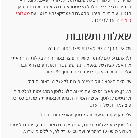
הבחירה האידיאלית לכל מי שמחפש פיצה טעימה ואיכותית כאן.
הזמינו עוד היום ותיהנו מהטעם האמריקאי האותנטי, עם
משלוחי
פיצות
היישר לביתכם.
שאלות ותשובות
ש': איך ניתן להזמין משלוחי פיצה באור יהודה?
ת': אתם יכולים להזמין משלוחי פיצה באור יהודה בקלות דרך האתר
או האפליקציה של פאפא ג'ונס. פשוט בחרו את הפיצה האהובה
עליכם והיא תגיע עד לפתח ביתכם תוך 30 דקות.
ש': האם פאפא ג'ונס מציעה פיצות ללא גלוטן באור יהודה?
ת': כן, פאפא ג'ונס מציעה פיצות ללא גלוטן המתאימות לצליאקים
ולרגישים לגלוטן. הפיצה המיוחדת נאפית באותו תשומת לב כמו כל
פיצה אחרת של הרשת.
ש': מהן שעות הפעילות של סניף פאפא ג'ונס יהוד?
ת': סניף פאפא ג'ונס ביהוד, שמספק פיצה אור יהודה, פתוח כל ימות
השבוע מ-12:00 בצהריים ועד 02:00 בלילה, כולל סופי שבוע.