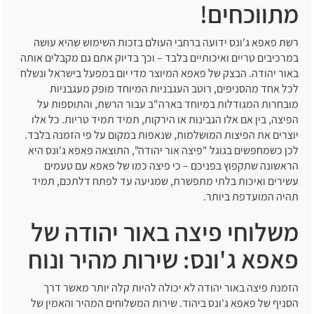
מתווכחים!
רשת פאפא ג'ונס ידועה ברחבי העולם בזכות השימוש שהיא עושה
במרכיבים טריים ואיכותיים בלבד – וכך בדיוק אתם גם מקבלים אותה
באור יהודה. הבצק של פאפא המיוצר מדי יום במפעל בישראל ונשלח
לכל אחד מהסניפים, רוטב העגבניות המיוחד מופק מעגבניות
מובחרות המגודלות במיוחד בארה"ב עבור הרשת, והתוספות על
הפיצה, בין אם אלו הגבינות או הירקות, תמיד תמיד טריות. כל אלו
יוצרים את הפיצות המושלמות, שנאפות במקום על פי הזמנה בלבד.
לכן כשמחפשים בגוגל "פיצה אור יהודה", התוצאה פאפא ג'ונס היא
הראשונה שתקפוץ בפניכם – כי פיצה כמו של פאפא עם טעמים
עשירים ואיכות בלתי מתפשרת, שמגיעה עד לפתח דלתכם, תמיד
תהיה המועדפת ביותר.
משלוחי פיצה באור יהודה של
פאפא ג'ונס: שירות מהיר ונוח
הזמנת פיצה באור יהודה לא יכולה להיות קלה יותר מאשר דרך
הסניף של פאפא ג'ונס ביהוד. שירות המשלוחים המהיר והאמין של