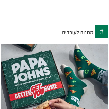
לג
6699
תוכן
*
מרכזי
מתנות לעובדים