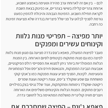
לכם – בין אם זה לארוחת ערב מהירה וטעימה באמצע השבוע,
ארוחת צהריים קלילה בשישי בצהריים, או כפינוק בצאת השבת
לקראת תחילת השבוע. הזמינות הגבוהה והיכולת להזמין כמעט
גורמת לסניף לבלוט על פני שלל פיצריות בגדרה שלא מציעות זמינות
כה רחבה.
יותר מפיצה – תפריטי מנות נלוות
וקינוחים עשירים ומפנקים
מעבר לפיצות המעולה, פאפא ג'ונס גדרה מציעה גם מגוון מנות נלוות
לפיצה כמו גם מנות מתוקות כקינוחים לסיום הארוחה. בין המנות
הנלוות הפופולריות ביותר ניתן למצוא את הספייסי רולס הפיקנטיים,
אצבעות הגבינה המפנקות, והנגאטס תירס והצ'יפס וופל הצמחוניות
והטעימות. לקינוח, הסניף מציע עוגות מפנקות כמו צ'אנקי קוקי
מושחתת עם שפע שוקולד צ'יפס, עוגת ריקוטה ועוגת שמרים
ריקוטה-שוקולד נימוחות ומתקתקות, ועוד שלל נגיסי בצק במילויים
רטבים מתוקים. המנות הנלוות והקינוחים משלימים את הארוחה
ויוצרים חוויה קולינרית מושלמת המתאימה בול לתושבי גדרה.
פאפא ג'ונס – הפיצה שמחברת את