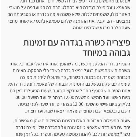
אם אתם מחפשים בגוגל "פיצה גדרה משלוחים" אתם כבר תגלו
שפאפא ג'ונס פיצה בגדרה היא בהחלט הבחירה המועדפת על תושבי
האזור כולו, ששמחים לגלות שלא משנה איפה בגדרה או בסביבתה הם
נמצאים – הם יקבלו את ההזמנה שלהם מפאפא ג'ונס לא יאוחר מחצי
שעה בלבד מרגע שהזמינו אותה.
פיצריה כשרה בגדרה עם זמינות
גבוהה במיוחד
הסניף בגדרה הוא סניף כשר, מה שהופך אותו אידיאלי עבור כל אותן
משפחות שמחפשות בגוגל "פיצה גדרה כשר" בלי הפסקה. האיכות
הגבוהה נשמרת גם במנות הכשרות, כך שתוכלו ליהנות מפיצה
טעימה עם שקט נפשי. גם הזמינות הגבוהה של פאפא ג'ונס גדרה היא
אחת הסיבות שהסניף הפך לאטרקציה בעיר. שעות הפעילות כאן הם
מיום ראשון ועד חמישי מהשעה 12:00 בצהריים ועד השעה 00:00
בלילה, ביום שישי מהשעה 12:00 בצהריים ועד שעה לפני כניסת
השבת, ובמוצאי שבת מחצי שעה אחרי צאת שבת ועד חצות.
שעות הפעילות הארוכות האלו וזמינות המשלוחים שהן מאפשרות,
יחד עם העובדה שפאפא ג'ונס עונה על ההגדרה של "פיצה גדרה
כשר" מאפשרות לכם ליהנות מפיצה טעימה וכשרה בכל זמן שנוח