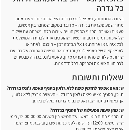
כל גדרה
בשורה התחתונה, פאפא ג'ונס בגדרה היא הרבה יותר מעוד אחת
מתוך שפע פיצריות בגדרה – מדובר במקום שמחבר בין אנשים,
טעמים ואווירה. הסניף מספק חוויית שירות בלתי נשכחת עם שילוב
של איכות, זמינות ומבחר עשיר, שהופכים אותו לבחירה המושלמת
לכל אירוע או ארוחה.
אז אל תבזבזו זמן – היכנסו לאתר או
לאפליקציה של פאפא ג'ונס, והזמינו את הפיצה האהובה עליכם. עם
שירות משלוחים מהיר ותפריט מגוון, פאפא ג'ונס בגדרה מבטיחים
לכם חוויה טעימה ומפנקת בכל הזדמנות.
שאלות ותשובות
ש: האם אפשר להזמין פיצה ללא גלוטן בסניף פאפא ג'ונס בגדרה?
ת: כן, הסניף מציע פיצה גלוטן פרנדלי – העשויה מבצק ללא גלוטן,
אך נאפית בתנור שבו נאפים גם מוצרים הכוללים גלוטן.
ש: מהן שעות הפעילות של הסניף בגדרה?
ת: הסניף פתוח בימי ראשון עד חמישי בין השעות 12:00-00:00, בימי
שישי משעה 12:00 ועד שעה לפני כניסת שבת, ובשבת מחצי שעה
אחרי צאת השבת ועד 00:00.