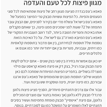
מגוון פיצות לכל טעם והעדפה
פאפא ג'ונס בגדרה מציעה מגוון רחב של פיצות שמתאימות לכל סוגי
הטעמים והפיות. כל הפיצות עשויות מבצק טרי המיוצר במפעל של
פאפא ג'ונס בישראל ונשלח מדי יום בקירור לסניפים, שם הבצק עובר
התפחה של 72 שעות לפני שמכינים ממנו פיצה, כך שאתם מקבלים
אותו באיכות והטריות הטובה ביותר, לצד רוטב העגבניות המקורי של
פאפא ג'ונס המיובא מארה"ב גם לישראל!. על כל האיכות הזאת
נוספות שלל תוספות לבחירתכן, בין אם מדבור בתוספות קלאסיות
כמו זיתים, עגבניות, פטריות ובין אם ייחודיות יותר כמו אננס או
פלפלים חריפים.
יש כאן גם אפשרות בחירה בין סוגי בצק שונים – אתם יכולים לקחת
פיצה מבצק עבה רגיל, בצק דק או פיצת פאפא קראסט עם מילוי
מוצרלה בשוליים. בתפריט הפיצות המיוחדות שמחכה לכם כאן
תמצאו שילובי תוספות מובנים שהמומחים של פאפא ג'ונס ארגנו
עבורכם, כמו פיצה יוונית, פיצה טוסקנית שש גבינות ועוד.
עבור אלו עם צרכים תזונתיים מיוחדים, הסניף מציע פיצות גלוטן
פרנדלי מבצק ללא גלוטן (אך נאפות בתנור עם מוצרים המכילים
גלוטן), וגם פיצת "איטסיין" מבצק מופחת פחמימות ועשיר בסיבים
תזונתיים לאלו השומרים על המשקל כמו גם לסוכרתיים. בנוסף,